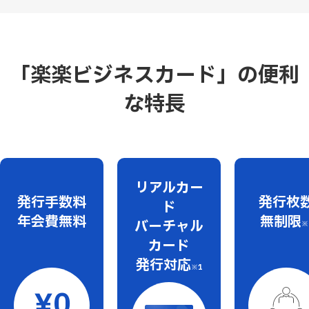
「楽楽ビジネスカード」の便利
な特長
リアルカー
発行手数料
発行枚
ド
年会費無料
無制限
バーチャル
※
カード
発行対応
※1
￥0