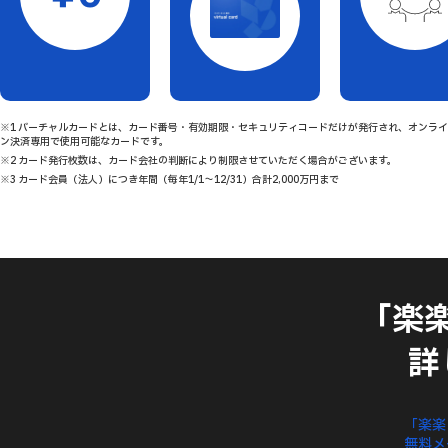
※1 バーチャルカードとは、カード番号・有効期限・セキュリティコードだけが発行され、オンライ
ン決済専用で使用可能なカードです。
※2 カード発行枚数は、カード会社の判断により制限させていただく場合がございます。
※3 カード会員（法人）につき年間（毎年1/1～12/31）合計2,000万円まで
「楽
詳
「楽楽
無料
メ