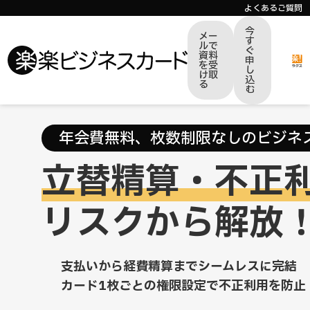
よくあるご質問
今
メー
す
ルで
ぐ
資料
申
を受
し
け取
込
る
む
年会費無料、枚数制限なしのビジネ
立替精算・不正
リスクから解放
支払いから経費精算までシームレスに完結
カード1枚ごとの権限設定で不正利用を防止