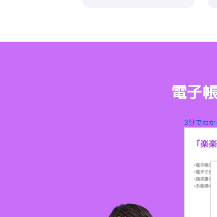
電子
3分でわか