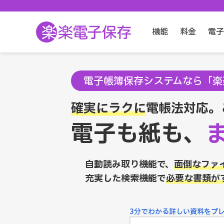
機能
料金
電子
電子帳簿保存システムなら
「楽
確実にラクに
電帳法対応。
電子も紙も、
自動読み取り機能で、
面倒なファ
充実した検索機能で
必要な書類が
3分でわかる
詳しい資料をプ