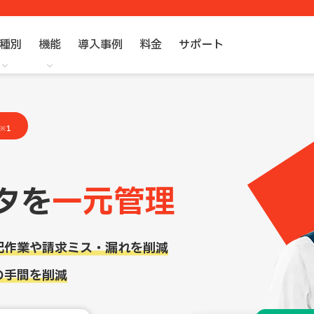
種別
機能
導入事例
料金
サポート
※1
タを
一元管理
記作業や請求ミス・漏れを削減
の手間を削減