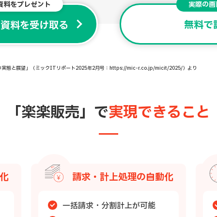
資料をプレゼント
実際の画
無料で
で資料を受け取る
ミックITリポート2025年2月号：https://mic-r.co.jp/micit/2025/）より
「楽楽販売」で
実現できること
化
請求・計上処理の自動化
一括請求・分割計上が可能