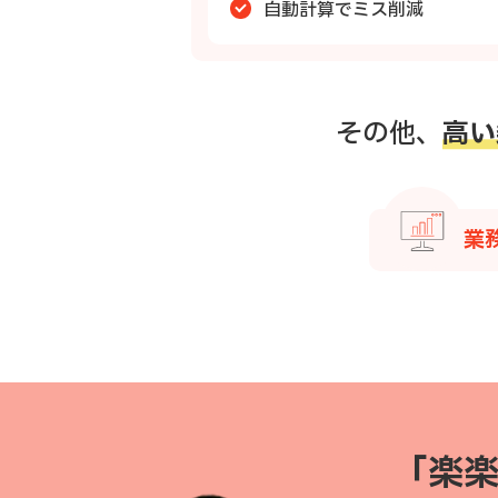
自動計算でミス削減
その他、
高い
業
「楽