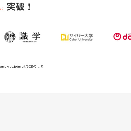
突破！
※2
o.jp/micit/2025/）より