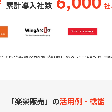
6,000
累計導入社数
社
クラウド型販売管理システムの市場の実態と展望」（ミックITリポート2025年2月号：https://mic-r.c
「楽楽販売」の
活用例・機能