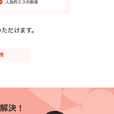
人為的ミスの削減
いただけます。
携
解決！