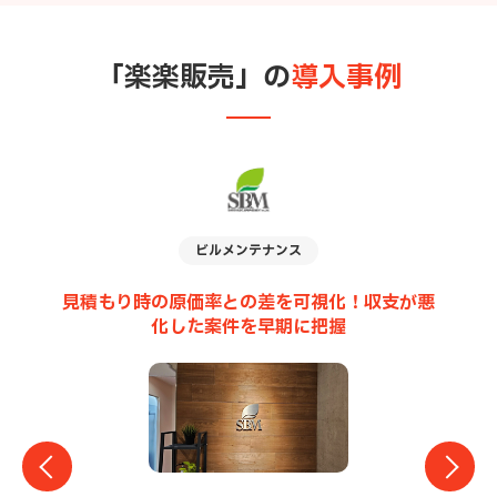
「楽楽販売」の
導入事例
経営・組織コンサルティング
一
が悪
売上確定にかかる時間が半分に！拡張性が高
く、いろいろな業務を効率化