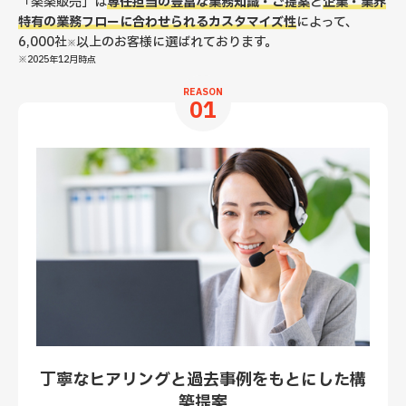
「楽楽販売」は
専任担当の豊富な業務知識・ご提案
と
企業・業界
特有の業務フローに合わせられるカスタマイズ性
によって、
6,000社
以上のお客様に選ばれております。
※
※2025年12月時点
REASON
01
丁寧なヒアリングと過去事例をもとにした構
築提案