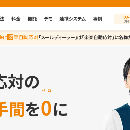
03-
法
料金
機能
デモ
連携システム
事例
（平日
「メールディーラー」は「楽楽自動応対」に名称
応対
の
ゼロ
0
手間
を
に