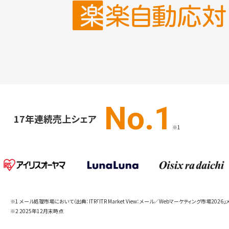
No.1
17年連続売上シェア
※1
※1 メール処理市場において（出典：ITR「ITR Market View：メール／Webマーケティング市
※2 2025年12月末時点