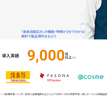
「楽楽自動応対」の
機能・特徴
が
3分
で分かる！
無料で製品資料をもらう
9,000
社
導入実績
以上
※2
場2026」メール処理市場：ベンダー別売上金額推移およびシェア（2009～2025年度予測）、同レポートには旧製