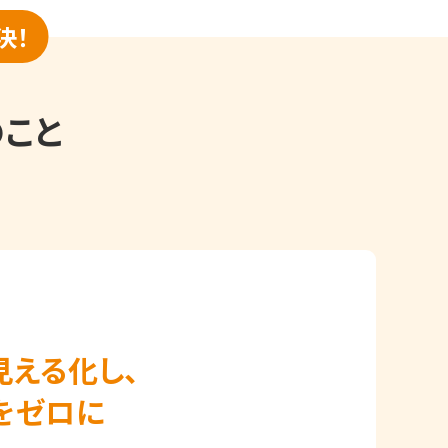
決！
のこと
見える化し、
をゼロに