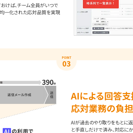
ておけば、チーム全員がいつで
、均一化された応対品質を実現
POINT
03
AIによる回答支
応対業務の負
AIが過去のやり取りをもとに
と手直しだけで済み、対応にか