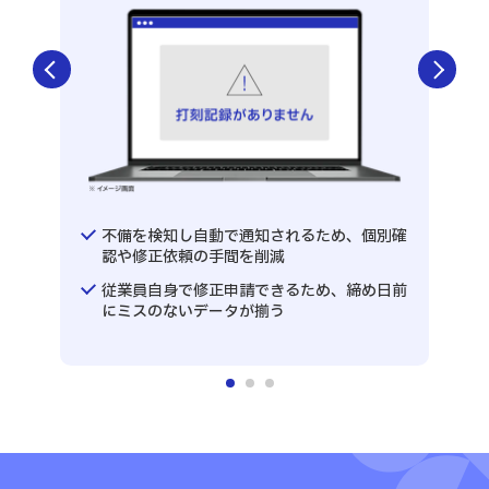
Previous
Next
柔軟
ルー
不備を検知し自動で通知されるため、個別確
認や修正依頼の手間を削減
有給
化
従業員自身で修正申請できるため、締め日前
にミスのないデータが揃う