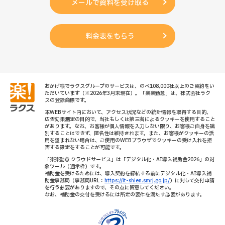
メールで資料を受け取る
料金表をもらう
おかげ様でラクスグループのサービスは、のべ108,000社以上のご契約をい
ただいています（※2026年3月末現在）。「楽楽勤怠」は、株式会社ラク
スの登録商標です。
本WEBサイト内において、アクセス状況などの統計情報を取得する目的、
広告効果測定の目的で、当社もしくは第三者によるクッキーを使用すること
があります。なお、お客様が個人情報を入力しない限り、お客様ご自身を識
別することはできず、匿名性は維持されます。また、お客様がクッキーの活
用を望まれない場合は、ご使用のWEBブラウザでクッキーの受け入れを拒
否する設定をすることが可能です。
「楽楽勤怠 クラウドサービス」は「デジタル化・AI導入補助金2026」の対
象ツール（通常枠）です。
補助金を受けるためには、導入契約を締結する前にデジタル化・AI導入補
助金事務局（事務局URL：
https://it-shien.smrj.go.jp/
）に対して交付申請
を行う必要がありますので、その点に留意してください。
なお、補助金の交付を受けるには所定の要件を満たす必要があります。