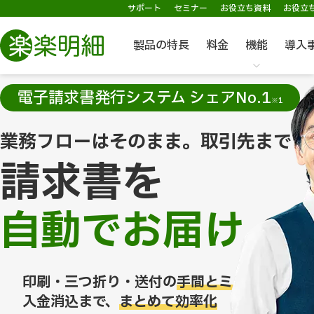
サポート
セミナー
お役立ち資料
お役立
製品の特長
料金
機能
導入
電子請求書発行システム シェアNo.1
※1
業務フローはそのまま。取引先まで
請求書を
自動でお届け
印刷・三つ折り・送付の
手間とミスが0に
入金消込まで、
まとめて効率化