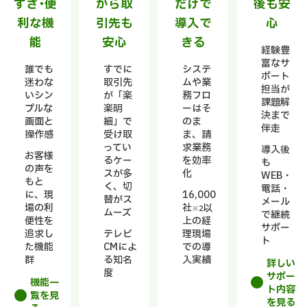
すさ・便
から取
だけで
後も安
利な機
引先も
導入で
心
能
安心
きる
経験豊
富なサ
誰でも
すでに
システ
ポート
迷わな
取引先
ムや業
担当が
いシン
が「楽
務フロ
課題解
プルな
楽明
ーはそ
決まで
画面と
細」で
のま
伴走
操作感
受け取
ま、請
ってい
求業務
導入後
お客様
るケー
を効率
も
の声を
スが多
化
WEB・
もと
く、切
電話・
に、現
16,000
替がス
メール
場の利
社
以
※2
ムーズ
で継続
便性を
上の経
サポー
追求し
テレビ
理現場
ト
た機能
CMによ
での導
群
る知名
入実績
詳しい
度
サポー
機能一
ト内容
覧を見
を見る