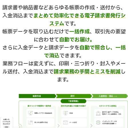
請求書や納品書などあらゆる帳票の作成・送付から、
入金消込まで
まとめて効率化できる電子請求書発行シ
ステム
です。
帳票データを取り込むだけで
一括作成
、取引先の要望
に合わせて
自動でお届け。
さらに入金データと請求データを
自動で照合し、一括
で消込
できます。
業務フローは変えずに、印刷・三つ折り・封入やメー
ル送付、入金消込まで
請求業務の手間とミスを削減
し
ます。