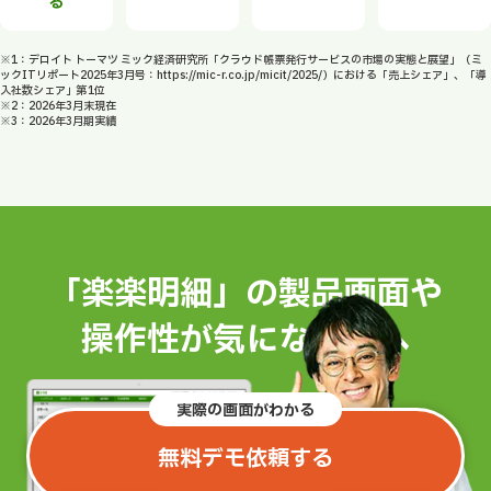
る
※1：デロイト トーマツ ミック経済研究所「クラウド帳票発行サービスの市場の実態と展望」（ミ
ックITリポート2025年3月号：https://mic-r.co.jp/micit/2025/）における「売上シェア」、「導
入社数シェア」第1位
※2：2026年3月末現在
※3：2026年3月期実績
「楽楽明細」の製品画面や
操作性が気になる方へ
実際の画面がわかる
無料デモ依頼する