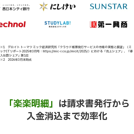
※1 デロイト トーマツ ミック経済研究所「クラウド帳票発行サービスの市場の実態と展望」（ミ
ックITリポート2025年3月号：https://mic-r.co.jp/micit/2025/）における「売上シェア」、「導
入社数シェア」第1位
※2 2026年3月末時点
「楽楽明細」
は請求書発行から
入金消込まで効率化