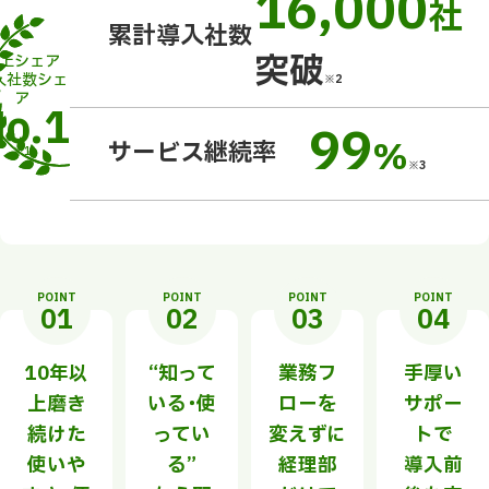
16,000
社
累計導入社数
突破
上シェア
入社数シェ
※2
ア
o.1
99
%
サービス継続率
※1
※3
POINT
POINT
POINT
POINT
01
02
03
04
10年以
“知って
業務フ
手厚い
上磨き
いる・使
ローを
サポー
続けた
ってい
変えずに
トで
使いや
る”
経理部
導入前