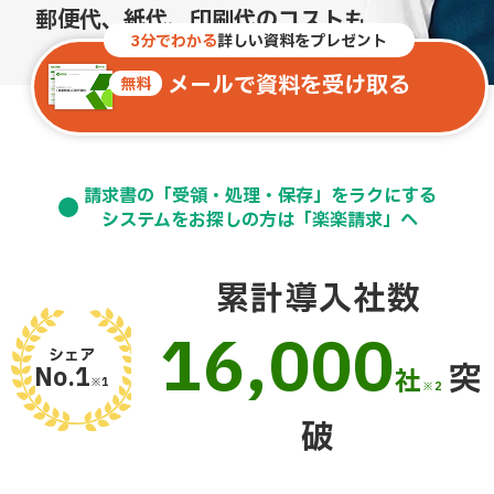
郵便代、紙代、印刷代の
コストも0
に
3分でわかる
詳しい資料をプレゼント
メールで資料を受け取る
無料
請求書の「受領・処理・保存」をラクにする
システムをお探しの方は「楽楽請求」へ
累計導入社数
16,000
シェア
突
No.1
社
※1
※2
破