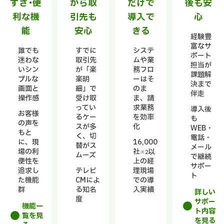
すさ・便
から取
だけで
後も安
利な機
引先も
導入で
心
能
安心
きる
経験豊
富なサ
誰でも
すでに
システ
ポート
迷わな
取引先
ムや業
担当が
いシン
が「楽
務フロ
課題解
プルな
楽明
ーはそ
決まで
画面と
細」で
のま
伴走
操作感
受け取
ま、請
ってい
求業務
導入後
お客様
るケー
を効率
も
の声を
スが多
化
WEB・
もと
く、切
電話・
に、現
16,000
替がス
メール
場の利
社
以
※2
ムーズ
で継続
便性を
上の経
サポー
追求し
テレビ
理現場
ト
た機能
CMによ
での導
群
る知名
入実績
詳しい
度
サポー
機能一
ト内容
覧を見
を見る