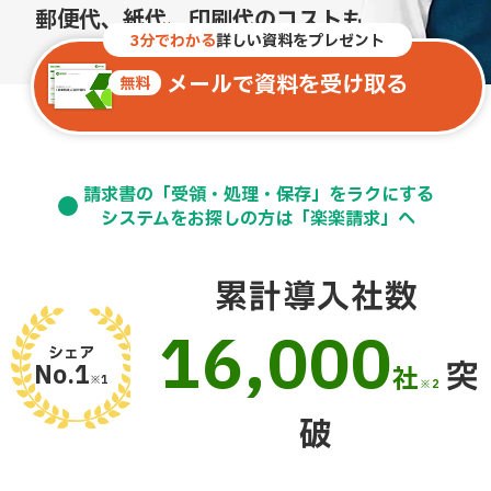
郵便代、紙代、印刷代の
コストも0
に
3分でわかる
詳しい資料をプレゼント
メールで資料を受け取る
無料
請求書の「受領・処理・保存」をラクにする
システムをお探しの方は「楽楽請求」へ
累計導入社数
16,000
シェア
突
No.1
社
※1
※2
破