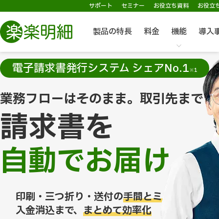
サポート
セミナー
お役立ち資料
お役立
製品の特長
料金
機能
導入
電子請求書発行システム シェアNo.1
※1
業務フローはそのまま。取引先まで
請求書を
自動でお届け
印刷・三つ折り・送付の
手間とミスが0に
入金消込まで、
まとめて効率化