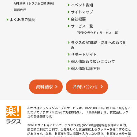
API連携（システム自動連携）
イベント告知
郵送代行
サイトマップ
会社概要
よくあるご質問
サービス一覧
「楽楽クラウド」サービス一覧
ラクスのAI戦略・活用への取り組
み
サポートサイト
個人情報取り扱いについて
個人情報保護方針
資料請求
お問い合わせ
おかげ様でラクスグループのサービスは、のべ108,000社以上のご契約をい
ただいています（※2026年3月末時点）。「楽楽明細」は、株式会社ラク
スの登録商標です。
本WEBサイト内において、アクセス状況などの統計情報を取得する目的、
広告効果測定の目的で、当社もしくは第三者によるクッキーを使用すること
があります。なお、お客様が個人情報を入力しない限り、お客様ご自身を識