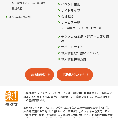
API連携（システム自動連携）
イベント告知
郵送代行
サイトマップ
会社概要
よくあるご質問
サービス一覧
「楽楽クラウド」サービス一覧
ラクスのAI戦略・活用への取り組
み
サポートサイト
個人情報取り扱いについて
個人情報保護方針
資料請求
お問い合わせ
おかげ様でラクスグループのサービスは、のべ108,000社以上のご契約をい
ただいています（※2026年3月末時点）。「楽楽明細」は、株式会社ラク
スの登録商標です。
本WEBサイト内において、アクセス状況などの統計情報を取得する目的、
広告効果測定の目的で、当社もしくは第三者によるクッキーを使用すること
があります。なお、お客様が個人情報を入力しない限り、お客様ご自身を識