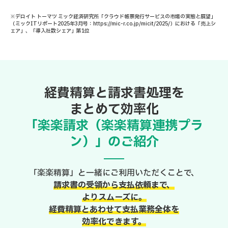
※デロイト トーマツ ミック経済研究所「クラウド帳票発行サービスの市場の実態と展望」
（ミックITリポート2025年3月号：https://mic-r.co.jp/micit/2025/）における「売上シ
ェア」、「導入社数シェア」第1位
経費精算と請求書処理を
まとめて効率化
「楽楽請求（楽楽精算連携プラ
ン）」のご紹介
「楽楽精算」と一緒にご利用いただくことで、
請求書の受領から支払依頼まで、
よりスムーズに。
経費精算とあわせて支払業務全体を
効率化できます。