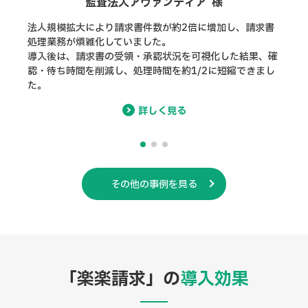
トヨタエルアンドエフ
請求書
請求
宮崎株式会社 様
脱却
果、確
ード
3拠点から届く月150件超の紙請求書を、1人で処理してい
きまし
さら
たことで業務が逼迫していました。
も大
導入後は手入力がほぼ不要となり、月あたり約8時間の作
業時間削減を実現しました。
詳しく見る
その他の事例を見る
「楽楽請求」の
導入効果