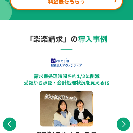
料金表をもらう
社内展開・取引
先へ周知する際も、専任サポート担当がフォロー。
「楽楽請求」の
導入事例
月150件超の請求書処理を、
月
化
手入力ゼロで効率化
サポートサイ
属人化を解消し、現行業務を変えずに導入
トもご用意。