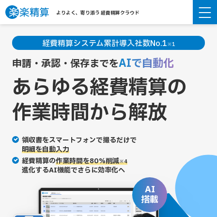
よりよく、寄り添う 経費精算クラウド
経費精算システム累計導入社数No.1
※1
AIで自動化
申請・承認・保存までを
あらゆる経費精算の
作業時間から解放
領収書をスマートフォンで撮るだけで
明細を自動入力
経費精算の
作業時間を80％削減
※4
進化するAI機能でさらに効率化へ
AI
搭載