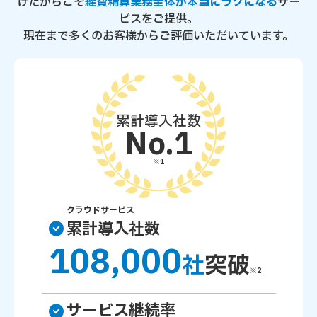
けたからこそ
経費精算業務全体が本当にラクになる
サー
ビスをご提供。
現在まで多くのお客様からご評価いただいています。
累計導入社数
No.1
※1
クラウドサービス
累計導入社数
108,000
社
突破
※2
サービス継続率