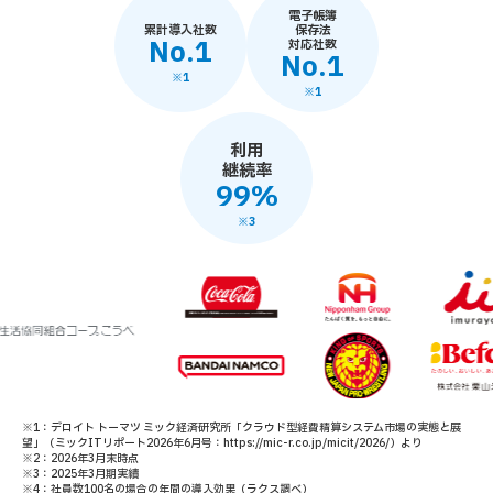
電子帳簿
累計導入社数
保存法
No.1
対応社数
No.1
※1
※1
利用
継続率
99%
※3
※1：デロイト トーマツ ミック経済研究所「クラウド型経費精算システム市場の実態と展
望」（ミックITリポート2026年6月号：https://mic-r.co.jp/micit/2026/）より
※2：2026年3月末時点
※3：2025年3月期実績
※4：社員数100名の場合の年間の導入効果（ラクス調べ）