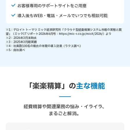
お客様専用のサポートサイトをご用意
導入後もWEB・電話・メールでいつでも相談可能
※1：デロイト トーマツ ミック経済研究所「クラウド型経費精算システム市場の実態と展
望」（ミックITリポート2026年6月号：https://mic-r.co.jp/micit/2026/）より
※2：2026年3月末時点
※3：2025年3月期実績
※4：社員数100名の場合の年間の導入効果（ラクス調べ）
※5：自社調べ
「楽楽精算」の
主な機能
経費精算や関連業務の悩み・イライラ、
まるごと解消。