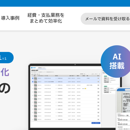
経費・支払業務を
導入事例
メールで資料を受け取る
まとめて効率化
AI
1
※1
搭載
動化
の