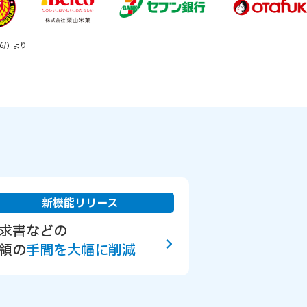
6/）より
新機能リリース
求書などの
領の
手間を大幅に削減