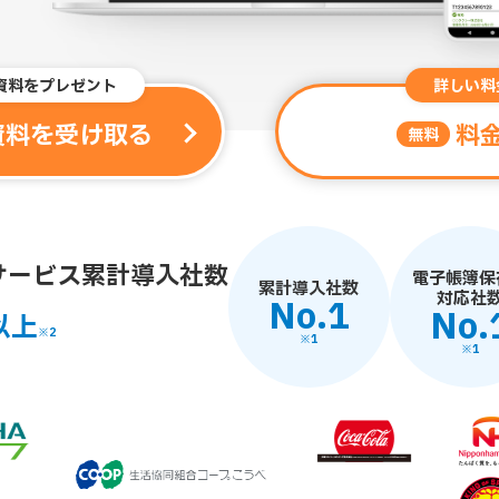
資料をプレゼント
詳しい料
資料を受け取る
料
無料
サービス累計導入社数
電子帳簿
保
累計導入社数
対応社
No.1
No.
以上
※2
※1
※1