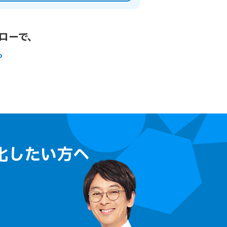
ローで、
。
化したい方へ