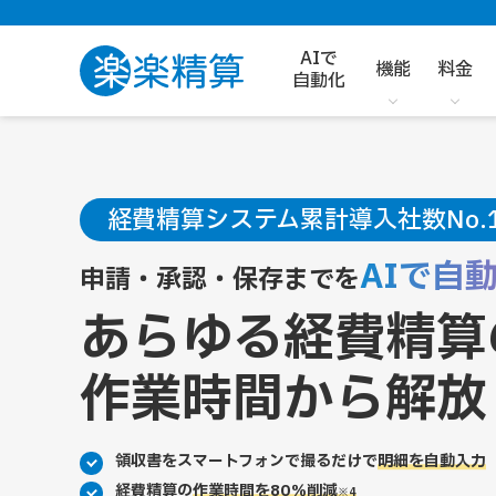
AIで
機能
料金
自動化
経費精算システム累計導入社数No.
AIで自
申請・承認・保存までを
あらゆる経費精算
作業時間から解放
領収書をスマートフォンで撮るだけで
明細を自動入力
経費精算の
作業時間を80％削減
※4