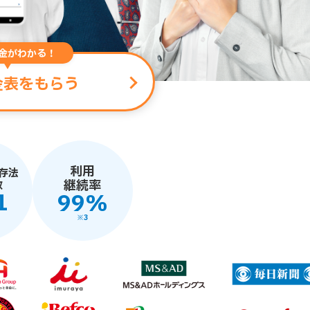
金がわかる！
金表をもらう
利用
存法
継続率
数
1
99%
※3