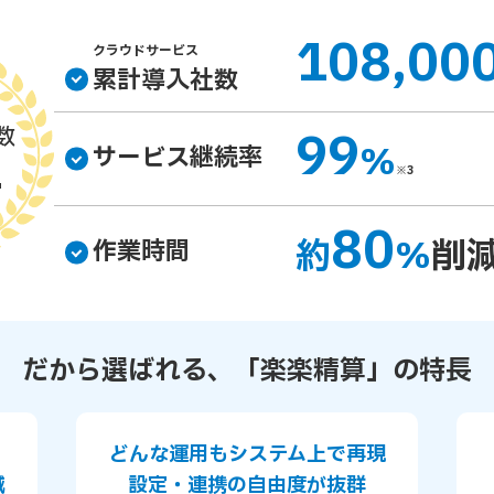
108,00
クラウドサービス
累計導入社数
99
数
%
1
サービス継続率
※3
80
約
%
削
作業時間
だから選ばれる、
「楽楽精算」の特長
どんな運用もシステム上で再現
減
設定・連携の自由度が抜群