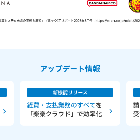
市場の実態と展望」（ミックITリポート2026年6月号：https://mic-r.co.jp/micit/202
アップデート情報
新機能リリース
経費・支払業務のすべて
を
請
「楽楽クラウド」で効率化
受