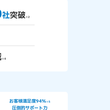
0
社
突破
※2
減
※4
お客様満足度94％
※5
圧倒的サポート力