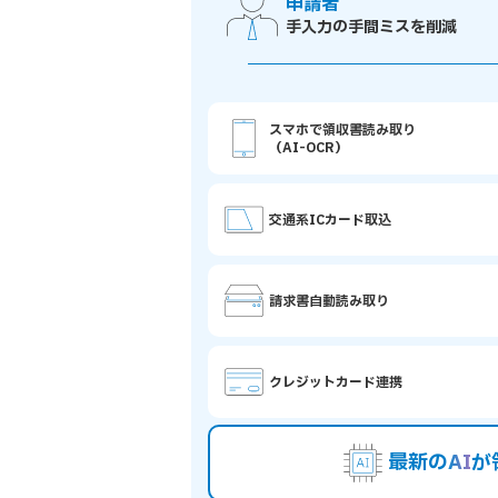
申請者
手入力の手間ミスを削減
スマホで領収書読み取り
（AI-OCR）
交通系ICカード取込
請求書自動読み取り
クレジットカード連携
最新の
AI
が