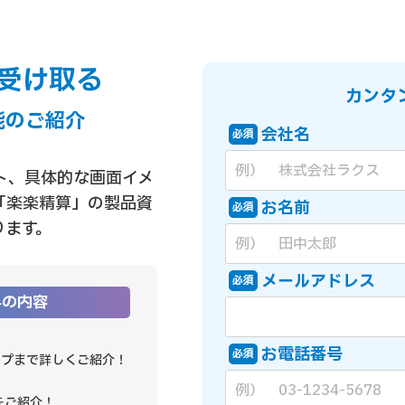
受け取る
カンタ
能のご紹介
会社名
必須
ト、具体的な画面イメ
「楽楽精算」の製品資
お名前
必須
ります。
メールアドレス
必須
料の内容
お電話番号
必須
ップまで詳しくご紹介！
をご紹介！