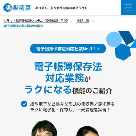
よりよく、寄り添う 経費精算クラウド
クラウド型経費精算システム「楽楽精算」TOP
機能一覧
電子帳簿保存法対応の効率化
電子帳簿保存法対応社数No.1！
※
電子帳簿保存法
対応業務
が
ラクになる
機能のご紹介
紙や電子など様々な形式の領収書／請求書を
ラクに電子化・保存し、一元管理を実現！