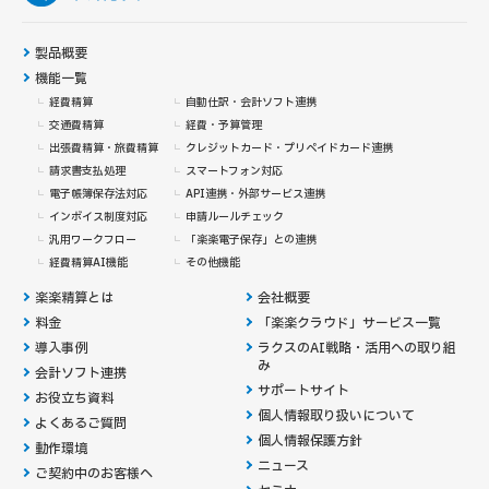
製品概要
機能一覧
経費精算
自動仕訳・会計ソフト連携
交通費精算
経費・予算管理
出張費精算・旅費精算
クレジットカード・
プリペイドカード連携
請求書支払処理
スマートフォン対応
電子帳簿保存法対応
API連携・外部サービス連携
インボイス制度対応
申請ルールチェック
汎用ワークフロー
「楽楽電子保存」との連携
経費精算AI機能
その他機能
楽楽精算とは
会社概要
料金
「楽楽クラウド」サービス一覧
導入事例
ラクスのAI戦略・活用への取り組
み
会計ソフト連携
サポートサイト
お役立ち資料
個人情報取り扱いについて
よくあるご質問
個人情報保護方針
動作環境
ニュース
ご契約中のお客様へ