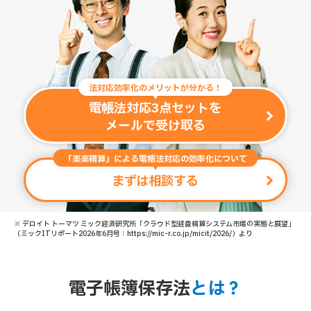
法対応効率化のメリットが分かる！
電帳法対応3点セットを
メールで受け取る
「楽楽精算」による電帳法対応の効率化について
まずは相談する
※ デロイト トーマツ ミック経済研究所「クラウド型経費精算システム市場の実態と展望」
（ミックITリポート2026年6月号：https://mic-r.co.jp/micit/2026/）より
電子帳簿保存法
とは？