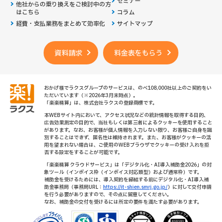
セミナー
他社からの乗り換えを
ご検討中の方
はこちら
コラム
経費・支払業務をまとめて効率化
サイトマップ
資料請求
料金表をもらう
おかげ様でラクスグループのサービスは、のべ108,000社以上のご契約をい
ただいています（※2026年3月末時点）。
「楽楽精算」は、株式会社ラクスの登録商標です。
本WEBサイト内において、アクセス状況などの統計情報を取得する目的、
広告効果測定の目的で、当社もしくは第三者によるクッキーを使用すること
があります。なお、お客様が個人情報を入力しない限り、お客様ご自身を識
別することはできず、匿名性は維持されます。また、お客様がクッキーの活
用を望まれない場合は、ご使用のWEBブラウザでクッキーの受け入れを拒
否する設定をすることが可能です。
「楽楽精算 クラウドサービス」は「デジタル化・AI導入補助金2026」の対
象ツール（インボイス枠（インボイス対応類型）および通常枠）です。
補助金を受けるためには、導入契約を締結する前にデジタル化・AI導入補
助金事務局（事務局URL：
https://it-shien.smrj.go.jp/
）に対して交付申請
を行う必要がありますので、その点に留意してください。
なお、補助金の交付を受けるには所定の要件を満たす必要があります。