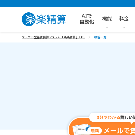
AIで
機能
料金
自動化
クラウド型経費精算システム「楽楽精算」TOP
機能一覧
3分でわかる
詳しい
メールで
無料