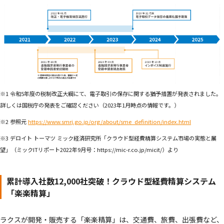
※1 令和5年度の税制改正大綱にて、電子取引の保存に関する猶予措置が発表されました。
詳しくは国税庁の発表をご確認ください（2023年1月時点の情報です。）
※2 参照元
https://www.smrj.go.jp/org/about/sme_definition/index.html
※3 デロイト トーマツ ミック経済研究所「クラウド型経費精算システム市場の実態と展
望」（ミックITリポート2022年9月号：https://mic-r.co.jp/micit/）より
累計導入社数12,000社突破！クラウド型経費精算システム
「楽楽精算」
ラクスが開発・販売する「楽楽精算」は、交通費、旅費、出張費など、