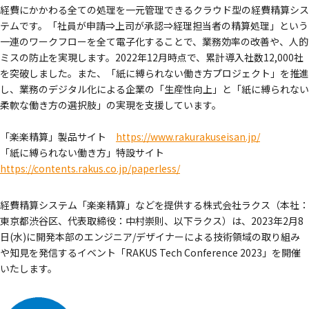
経費にかかわる全ての処理を一元管理できるクラウド型の経費精算シス
テムです。「社員が申請⇒上司が承認⇒経理担当者の精算処理」という
一連のワークフローを全て電子化することで、業務効率の改善や、人的
ミスの防止を実現します。2022年12月時点で、累計導入社数12,000社
を突破しました。また、「紙に縛られない働き方プロジェクト」を推進
し、業務のデジタル化による企業の「生産性向上」と「紙に縛られない
柔軟な働き方の選択肢」の実現を支援しています。
「楽楽精算」製品サイト
https://www.rakurakuseisan.jp/
「紙に縛られない働き方」特設サイト
https://contents.rakus.co.jp/paperless/
経費精算システム「楽楽精算」などを提供する株式会社ラクス（本社：
東京都渋谷区、代表取締役：中村崇則、以下ラクス）は、2023年2月8
日(水)に開発本部のエンジニア/デザイナーによる技術領域の取り組み
や知見を発信するイベント「RAKUS Tech Conference 2023」を開催
いたします。