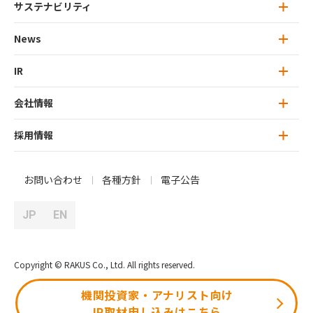
ミッション・ビジョン
サステナビリティ
ラクスのサービス トップ
ラクスのカルチャー
楽楽クラウド
News
サステナビリティ トップ
特徴的な思考：ユニークネス
ラクスライトクラウド
トップメッセージ
IR
News 一覧
行動指針：ラクスリーダーシップ
プリンシプル（RLP）
オウンドメディア
ラクスのマテリアリティ
プレスリリース
会社情報
IR トップ
ラクスのAI戦略
サステナビリティレポート
お知らせ
トップメッセージ
採用情報
会社情報 トップ
ラクスのサービス
会社概要
キャリア・新卒採用
お問い合わせ
各種方針
電子公告
IRニュース
トップメッセージ
障がい者採用
JP
EN
IRライブラリ
役員紹介
株式情報
会社沿革
Copyright © RAKUS Co., Ltd. All rights reserved.
ガバナンス情報
アクセス / MAP
機関投資家・アナリスト向け
IR取材申し込みはこちら