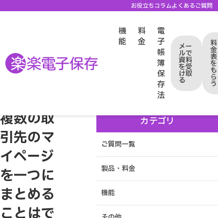
お役立ちコラム
よくあるご質問
機
料
電
能
金
子
料
メー
金
帳
ルで
表
資料
クラウド型電子帳簿保存システム「楽楽電子保存」TOP
よくあるご質問
簿
を
を受
機能
複数の取引先のマイページを一つにまとめることはできますか？
も
保
け取
ら
る
存
う
法
複数の取
カテゴリ
引先のマ
ご質問一覧
イページ
製品・料金
を一つに
まとめる
機能
ことはで
その他