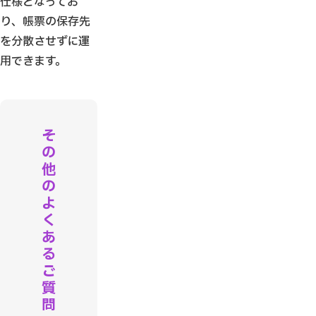
仕様となってお
り、帳票の保存先
を分散させずに運
用できます。
そ
の
他
の
よ
く
あ
る
ご
質
問