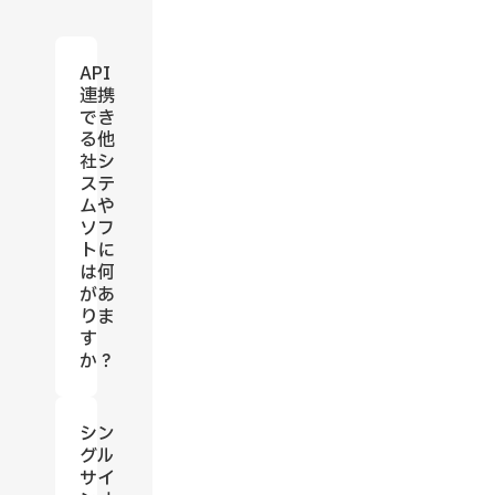
API
連携
でき
る他
社シ
ステ
ムや
ソフ
トに
は何
があ
りま
す
か？
シン
グル
サイ