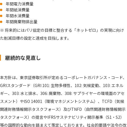
年間電力消費量
年間紙消費量
年間水消費量
年間廃棄物排出量
将来的にはパリ協定の目標と整合する「ネットゼロ」の実現に向け
た削減目標の設定と達成を目指します。
継続的な見直し
本方針は、東京証券取引所が定めるコーポレートガバナンス・コード、
GRIスタンダード（GRI 101: 生物多様性、102: 気候変動、103: エネル
ギー、303: 水と排水、306: 廃棄物、308: サプライヤーの環境面のアセ
スメント）やISO 14001（環境マネジメントシステム）、TCFD（気候
関連財務情報開示タスクフォース）及びTNFD（自然関連財務情報開示
タスクフォース）の提言やIFRSサステナビリティ開示基準（S1・S2）
等の国際的な動向を踏まえて策定しております。社会的要請や法令の改