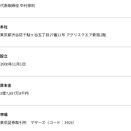
代表取締役 中村崇則
本社
東京都渋谷区千駄ヶ谷五丁目27番11号 アグリスクエア新宿2階
設立
2000年11月1日
資本金
3億7,837万8千円
市場
東京証券取引所 マザーズ（コード：3923）