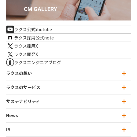
ラクス公式Youtube
ラクス採用公式note
ラクス採用X
ラクス開発X
ラクスエンジニアブログ
ラクスの想い
ラクスのサービス
ラクスの想い トップ
ミッション・ビジョン
サステナビリティ
ラクスのサービス トップ
ラクスのカルチャー
楽楽クラウド
News
サステナビリティ トップ
特徴的な思考：ユニークネス
ラクスライトクラウド
トップメッセージ
IR
News 一覧