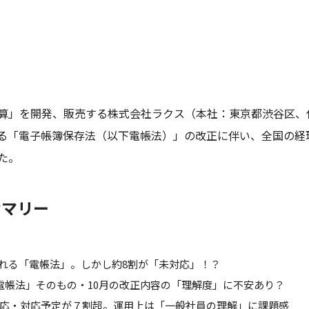
算」を開発、販売する株式会社ラクス（本社：東京都渋谷区、
される「電子帳簿保存法（以下電帳法）」の改正に伴い、全国の経
た。
サマリー
われる「電帳法」。しかし約8割が「未対応」！？
電帳法」そのもの・10月の改正内容の「理解度」に不安あり？
応・対応予定が７割超。運用上は「一般社員の理解」に課題感