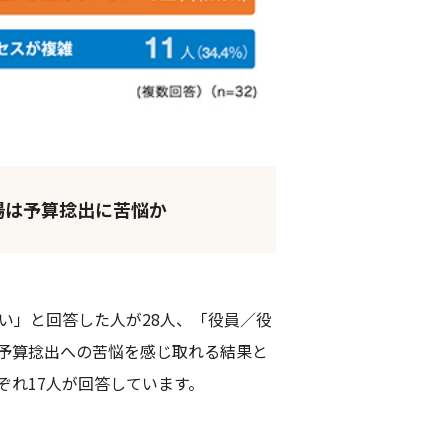
場は予算捻出に苦悩か
い」と回答した人が28人、「役員／役
、予算捻出への苦悩を感じ取れる結果と
れ17人が回答しています。