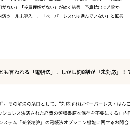
用がない」「役員理解がない」が続く結果。予算捻出に苦悩か
決済ツール未導入」、「ペーパーレス化は進んでいない」と回答
口とも言われる「電帳法」。しかし約8割が「未対応」！
題”。その解決の糸口として、“対応すればペーパーレス・はん
ッシュレス決済された経費の領収書原本保存を不要にする」内容
システム「楽楽精算」の電帳法オプション機能に関するお問合