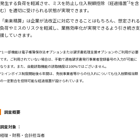
*2
発生する負荷を軽減させ、ミスを防止し仕入税額控除（経過措置
を含
む）を適切に受けられる状態が実現できます。
「楽楽精算」は企業が法改正に対応できることはもちろん、想定される
負荷やミスのリスクを軽減し、業務効率化が実現できるよう引き続き支
援していきます。
*1:一部機能は電子帳簿保存法オプションまたは請求書処理支援オプションのご利用が必要
です。ご利用されていない場合は、手動で適格請求書発行事業者登録番号の入力が可能に
なります。また、自動読取機能の読取精度は100%ではございません。
*2:インボイス制度開始後６年間は、免税事業者等からの仕入れについても仕入税額相当額
の一定割合を控除可能な経過措置が設けられています。
調査概要
調査対象 ：
経理・財務・会計担当者