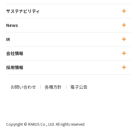
ミッション・ビジョン
サステナビリティ
ラクスのサービス トップ
ラクスのカルチャー
楽楽クラウド
News
サステナビリティ トップ
特徴的な思考：ユニークネス
ラクスライトクラウド
トップメッセージ
IR
News 一覧
行動指針：ラクスリーダーシップ
プリンシプル（RLP）
IT人材サービス
ラクスのマテリアリティ
プレスリリース
会社情報
IR トップ
オウンドメディア
サステナビリティレポート
お知らせ
トップメッセージ
採用情報
会社情報 トップ
ラクスのサービス
会社概要
新卒採用
お問い合わせ
各種方針
電子公告
IRニュース
トップメッセージ
キャリア（中途）採用
IRライブラリ
役員紹介
募集職種一覧
株式情報
会社沿革
Copyright © RAKUS Co., Ltd. All rights reserved.
エンジニア採用情報
ガバナンス情報
アクセス / MAP