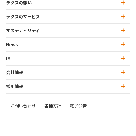
ラクスの想い
ラクスのサービス
ラクスの想い トップ
ミッション・ビジョン
サステナビリティ
ラクスのサービス トップ
ラクスのカルチャー
楽楽クラウド
News
サステナビリティ トップ
特徴的な思考：ユニークネス
ラクスライトクラウド
トップメッセージ
IR
News 一覧
行動指針：ラクスリーダーシップ
プリンシプル（RLP）
IT人材サービス
ラクスのマテリアリティ
プレスリリース
会社情報
IR トップ
オウンドメディア
サステナビリティレポート
お知らせ
トップメッセージ
採用情報
会社情報 トップ
ラクスのサービス
会社概要
新卒採用
お問い合わせ
各種方針
電子公告
IRニュース
トップメッセージ
キャリア（中途）採用
IRライブラリ
役員紹介
募集職種一覧