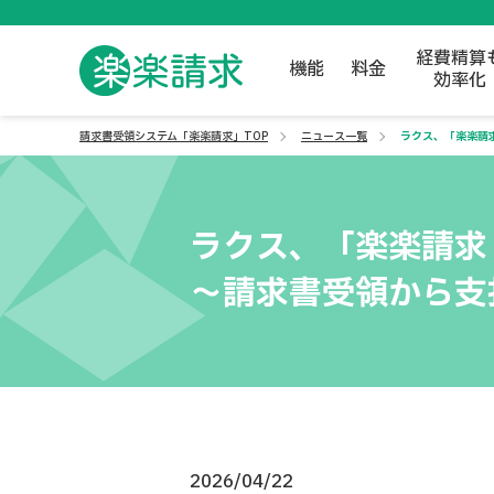
経費精算
機能
料金
効率化
請求書受領システム「楽楽請求」TOP
ニュース一覧
ラクス、「楽楽請
ラクス、「楽楽請求
～請求書受領から支
2026/04/22