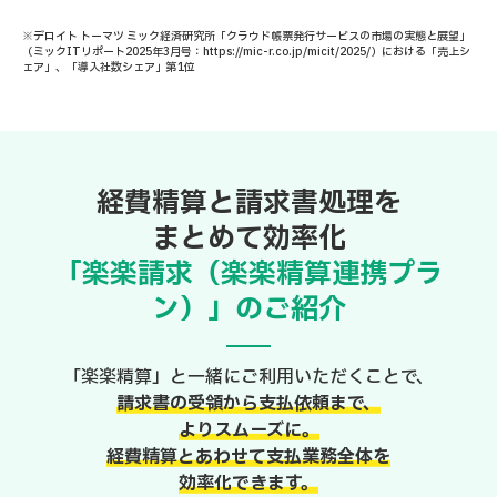
※デロイト トーマツ ミック経済研究所「クラウド帳票発行サービスの市場の実態と展望」
（ミックITリポート2025年3月号：https://mic-r.co.jp/micit/2025/）における「売上シ
ェア」、「導入社数シェア」第1位
経費精算と請求書処理を
まとめて効率化
「楽楽請求（楽楽精算連携プラ
ン）」のご紹介
「楽楽精算」と一緒にご利用いただくことで、
請求書の受領から支払依頼まで、
よりスムーズに。
経費精算とあわせて支払業務全体を
効率化できます。