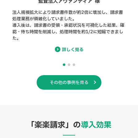
トヨタエルアンドエフ
請求書
請求
宮崎株式会社 様
脱却
果、確
ード
3拠点から届く月150件超の紙請求書を、1人で処理してい
きまし
さら
たことで業務が逼迫していました。
も大
導入後は手入力がほぼ不要となり、月あたり約8時間の作
業時間削減を実現しました。
詳しく見る
その他の事例を見る
「楽楽請求」の
導入効果