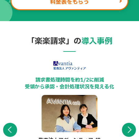
料金表をもらう
社内展開・取引
先へ周知する際も、専任サポート担当がフォロー。
「楽楽請求」の
導入事例
月150件超の請求書処理を、
月
化
手入力ゼロで効率化
サポートサイ
属人化を解消し、現行業務を変えずに導入
トもご用意。