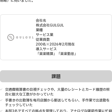
称略）に伺いました。
会社名
株式会社GULGUL
業種
サービス業
従業員数
200名※2026年2月現在
導入サービス
「楽楽精算」「楽楽勤怠」
課題
交通費精算書の目視チェックや、大量のレシートとカード履歴の照
合に膨大な工数がかかっていた
手書きの出勤簿を毎月店舗から郵送してもらい、手作業で出退勤を
チェックしていた
本部3名ですべての拠点を管理しており、アナログな確認作業に忙殺