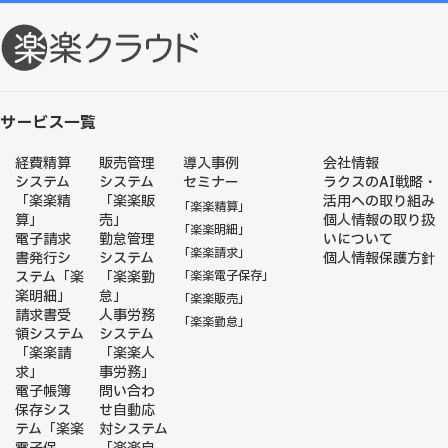
サービス一覧
経費精算
販売管理
導入事例
会社情報
システム
システム
セミナー
ラクスのAI戦略・
「楽楽精
「楽楽販
活用への取り組み
「楽楽精算」
算」
売」
個人情報の取り扱
「楽楽明細」
電子請求
勤怠管理
いについて
「楽楽請求」
書発行シ
システム
個人情報保護方針
ステム「楽
「楽楽勤
「楽楽電子保存」
楽明細」
怠」
「楽楽販売」
請求書受
人事労務
「楽楽勤怠」
領システム
システム
「楽楽請
「楽楽人
求」
事労務」
電子帳簿
問い合わ
保存シス
せ自動応
テム「楽楽
対システム