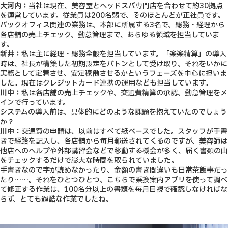
大河内：
当社は現在、美容室とヘッドスパ専門店を合わせて約30拠点
を運営しています。従業員は200名弱で、そのほとんどが正社員です。
バックオフィス関連の業務は、本部に所属する3名で、総務・経理から
各店舗の売上チェック、勤怠管理まで、あらゆる領域を担当していま
す。
新井：
私は主に経理・総務全般を担当しています。「楽楽精算」の導入
時は、社長が構築した初期設定をバトンとして受け取り、それをいかに
実務として定着させ、安定稼働させるかというフェーズを中心に担いま
した。現在はクレジットカード連携の運用なども担当しています。
川中：
私は各店舗の売上チェックや、交通費精算の承認、勤怠管理をメ
インで行っています。
システムの導入前は、具体的にどのような課題を抱えていたのでしょう
か？
川中：
交通費の申請は、以前はすべて紙ベースでした。スタッフが手書
きで経路を記入し、各店舗から毎月郵送されてくるのですが、
美容師は
他店へのヘルプや外部講習会などで移動する機会が多く、届く書類の山
をチェックするだけで膨大な時間を取られていました。
手書きなので字が読めなかったり、金額の書き間違いも日常茶飯事だっ
たり……。それをひとつひとつ、こちらで乗換案内アプリを使って調べ
て修正する作業は、100名分以上の書類を毎月目視で確認しなければな
らず、とても過酷な作業でしたね。