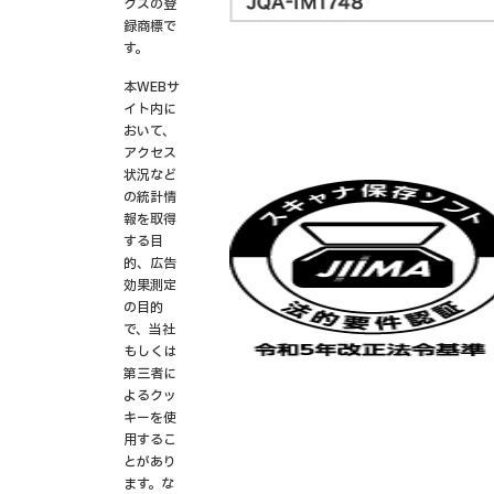
クスの登
録商標で
す。
本WEBサ
イト内に
おいて、
アクセス
状況など
の統計情
報を取得
する目
的、広告
効果測定
の目的
で、当社
もしくは
第三者に
よるクッ
キーを使
用するこ
とがあり
ます。な