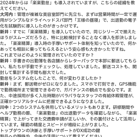
2024年からは「楽楽勤怠」も導入されていますが、こちらの経緯を教
えてください。
大河内：
管理が複雑な美容室部門に先立ち、まずは営業時間が一定で運
用がシンプルなドライヘッドスパ部門「王様の昼寝」で、出退勤の電子
化を試験的に導入したのがきっかけです。
新井：
すでに「楽楽精算」を導入していたので、同じシリーズで揃えた
ほうがスムーズだろうと、特に比較検討することなく導入を即決しまし
た。
「楽楽精算」導入時の手厚いサポート体制を知っていたので、何か
あっても相談に乗ってもらえるという安心感も大きかった
ですね。
これまではどのように管理されていたのですか？
新井：
手書きの出勤簿を各店舗からレターパックで本部に郵送してもら
い、私たちが手動でチェックし、処理していました。郵送コストも、開
封して集計する手間も膨大でした。
勤怠をシステム化したことで、何が変わりましたか？
新井：
まず、郵送物がゼロになりました。スマホで打刻でき、GPS機能
で勤務場所まで管理できるので、ガバナンスの観点でも安心です。ま
た、中途採用が多く入社時期がバラバラなスタッフの有給休暇管理が、
正確かつリアルタイムに把握できるようになりました。
川中：
2つのシステムを併用しているメリットもあります。
研修期間や
ヘルプ勤務の際、「楽楽勤怠」の出退勤データを確認しながら、「楽楽
精算」で上がってきた交通費申請が正しいか、その裏付けとして活用し
ています。
確認の精度とスピードが格段に上がりました。
トップダウンの決断と手厚いサポートがDX成功の鍵
製品への期待や、今後の活用について教えてください。