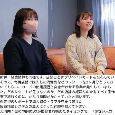
新井：
経費精算も同様です。店舗ごとにプリペイドカードを配布してい
るので、毎月店舗で購入した消耗品などのレシートを1ヶ月分とってお
いてもらい、カードの使用履歴と突き合わせる作業が発生していまし
た。
どのレシートが足りないのか、どの店舗の経費なのかをすべて手作
業で紐解くのに、かなり時間がかかっていた
と思います。
伴走型のサポートで導入時のトラブルを乗り越えた
経費精算システムの導入に至った経緯を教えて下さい。
大河内：
世の中的にDXが推奨され始めたタイミングで、「少ない人数