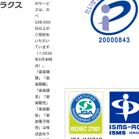
のサービ
スは、の
べ
108,000
社以上の
ご契約を
いただい
ています
（※2026
年3月末時
点）。
「楽楽精
算」「楽
楽明細」
「楽楽請
求」「楽
楽販売」
「楽楽勤
怠」「楽
楽電子保
存」は株
式会社ラ