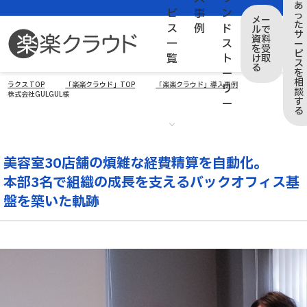
あ
ビ
事
ン
っ
メー
た
ス
例
ド
ルで
サ
資料
一
ス
ー
を受
ビ
覧
ト
け取
ス
る
ー
を
相
ラクス TOP
「楽楽クラウド」TOP
「楽楽クラウド」導入事例
リ
談
株式会社GULGUL様
す
ー
る
美容室30店舗の煩雑な経費精算を自動化。
本部3名で組織の成長を支えるバックオフィス基
盤を築いた軌跡