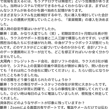
で現場を支えるには、もうアナログでは無理だ」という危機感がありま
した。当時はシステムで何ができるかもよくわからないまま、まずはど
んなシステムがあるのかを調べ始めた記憶があります。
さまざまなシステムを比較検討する中で、先に導入を検討していた会計
ソフトとの連携が充実していたことから、「楽楽精算」の導入を決めま
した。
導入時の設定作業はいかがでしたか。
新井：
正直、かなり大変でした（笑）。初期設定の3ヶ月間は社長が担
当し、ラクスのサポート担当者と二人三脚で構築したのですが、いざ実
務担当の私たちに引き継がれた時、中身がブラックボックス状態だった
んです。どのマスタがどこに紐づいているのか分からず、会計ソフトと
のデータ連携時にエラーが出ても、どこを修正すればいいか全く分かり
ませんでした。
大河内：
クレジットカード会社、会計ソフトの会社、ラクスの3社が絡
む中で、システム上の言葉の定義や項目名が微妙に異なり、問い合わせ
ても「それは向こうの会社に聞いてください」と、たらい回しになりか
けたこともありましたね。
その苦難をどう乗り越えられたのでしょうか？
新井：
ラクスの専任サポートスタッフの存在が非常に大きかったです。
電話での対応が非常に的確で、こちらの事情を深く理解してくれていま
した。ひどい時は毎日のように電話していましたが、根気強く伴走して
くれました。
具体的にどのようなサポートが印象に残っていますか？
新井：
Zoomによる画面共有サポートです。電話やメールだけでは伝わ