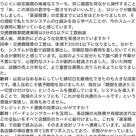
りにくい設定画面の複雑なエラーも、同じ画面を見ながら操作すること
で「あ、この項目の数字を一致させればいいんだ」と、ロジックが腹落
ちしました。
「楽楽精算」の定着までには1年ほどかかりましたが、そ
の過程で私たちがシステムの仕組みを自ら学べたことが、今のスムーズ
な運用に繋がっていると感じています。
交通費精算関連業務は3分の1以下に工数削減
導入後、具体的にどのような効果を実感されていますか？
川中：
交通費精算の工数は、体感で3分の1以下になりました。
なかで
も、システムが自動で経路を算出し、定期区間の費用を差し引いてくれ
る点が便利だと感じています。以前のように自分たちで調べ直す作業が
不要になり、心理的なストレスが劇的に軽減されました。浮いた時間
は、店舗の売上分析など、より重要な業務に充てられるようになりまし
た。
新井：
以前はなあなあにしていた締切日を厳格化できたのも大きな成果
です。導入当初こそ猶予期間を設けましたが、現在は「期限を過ぎたら
一切受け付けない」というルールを徹底しています。システムを導入す
ることで、現場のスタッフにも「これが全社共通のルールです」という
意識が浸透し、反発もありません。
クレジットカード連携の効果はいかがですか？
新井：
パーチェシングカードを活用し、各店舗の光熱費や有線放送代な
どの支払いをすべて店舗別のカードに紐付けました。これを「楽楽精
算」で自動で読み込み、そのまま会計ソフトへ連携しています。
以前は
各店舗の領収書を見て1枚ずつ手入力しており、手間がかかっていまし