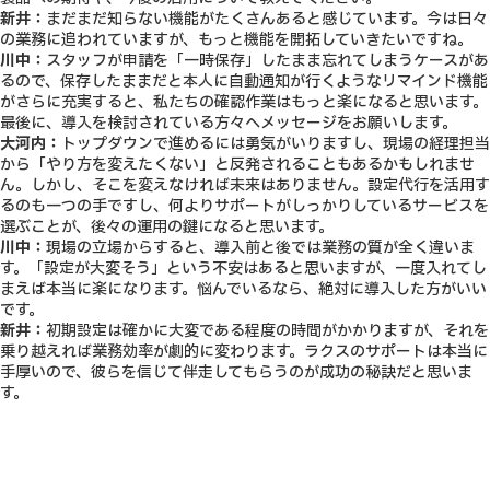
新井：
まだまだ知らない機能がたくさんあると感じています。今は日々
の業務に追われていますが、もっと機能を開拓していきたいですね。
川中：
スタッフが申請を「一時保存」したまま忘れてしまうケースがあ
るので、保存したままだと本人に自動通知が行くようなリマインド機能
がさらに充実すると、私たちの確認作業はもっと楽になると思います。
最後に、導入を検討されている方々へメッセージをお願いします。
大河内：
トップダウンで進めるには勇気がいりますし、現場の経理担当
から「やり方を変えたくない」と反発されることもあるかもしれませ
ん。しかし、そこを変えなければ未来はありません。
設定代行を活用す
るのも一つの手ですし、何よりサポートがしっかりしているサービスを
選ぶことが、後々の運用の鍵になると思います。
川中：
現場の立場からすると、導入前と後では業務の質が全く違いま
す。「設定が大変そう」という不安はあると思いますが、一度入れてし
まえば本当に楽になります。悩んでいるなら、絶対に導入した方がいい
です。
新井：
初期設定は確かに大変である程度の時間がかかりますが、それを
乗り越えれば業務効率が劇的に変わります。
ラクスのサポートは本当に
手厚いので、彼らを信じて伴走してもらうのが成功の秘訣だと思いま
す。