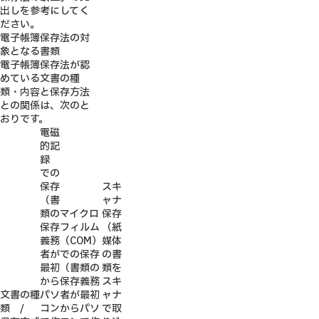
出しを参考にしてく
ださい。
電子帳簿保存法の対
象となる書類
電子帳簿保存法が認
めている文書の種
類・内容と保存方法
との関係は、次のと
おりです。
電磁
的記
録
での
保存
スキ
（書
ャナ
類の
マイクロ
保存
保存
フィルム
（紙
義務
（COM）
媒体
者が
での保存
の書
最初
（書類の
類を
から
保存義務
スキ
文書の種
パソ
者が最初
ャナ
類 /
コン
からパソ
で取