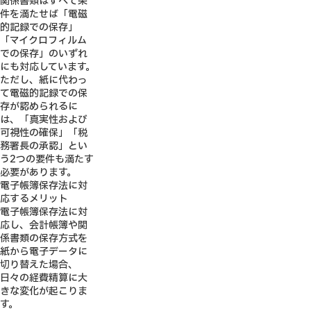
関係書類はすべて条
件を満たせば「電磁
的記録での保存」
「マイクロフィルム
での保存」のいずれ
にも対応しています。
ただし、紙に代わっ
て電磁的記録での保
存が認められるに
は、「真実性および
可視性の確保」「税
務署長の承認」とい
う2つの要件も満たす
必要があります。
電子帳簿保存法に対
応するメリット
電子帳簿保存法に対
応し、会計帳簿や関
係書類の保存方式を
紙から電子データに
切り替えた場合、
日々の経費精算に大
きな変化が起こりま
す。