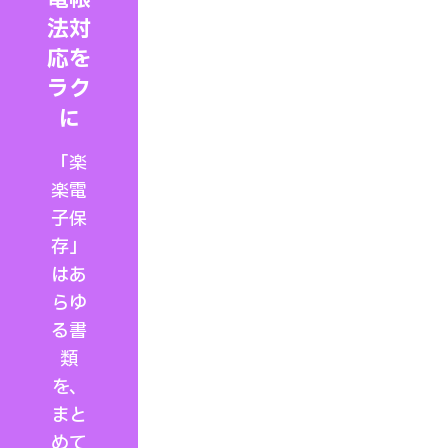
法対
応を
ラク
に
「楽
楽電
子保
存」
はあ
らゆ
る書
類
を、
まと
めて