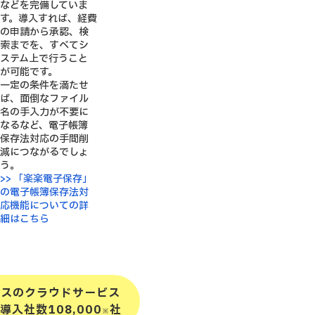
などを完備していま
す。導入すれば、経費
の申請から承認、検
索までを、すべてシ
ステム上で行うこと
が可能です。
一定の条件を満たせ
ば、面倒なファイル
名の手入力が不要に
なるなど、電子帳簿
保存法対応の手間削
減につながるでしょ
う。
>> 「楽楽電子保存」
の電子帳簿保存法対
応機能についての詳
細はこちら
クスのクラウドサービス
導入社数108,000
社
※