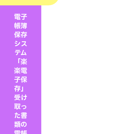
電子
帳簿
保存
シス
テム
「楽
楽電
子保
存」
受け
取っ
た書
類の
電帳