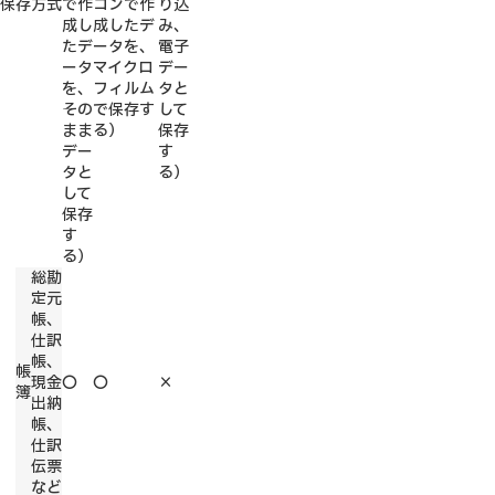
保存方式
で作
コンで作
り込
成し
成したデ
み、
たデ
ータを、
電子
ータ
マイクロ
デー
を、
フィルム
タと
その
で保存す
して
まま
る）
保存
デー
す
タと
る）
して
保存
す
る）
総勘
定元
帳、
仕訳
帳、
帳
現金
〇
〇
×
簿
出納
帳、
仕訳
伝票
など