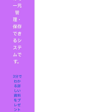
一元
管
理・
保存
でき
るシ
ステ
ムで
す。
3分で
わか
る
詳
しい
資料
をプ
レゼ
ント