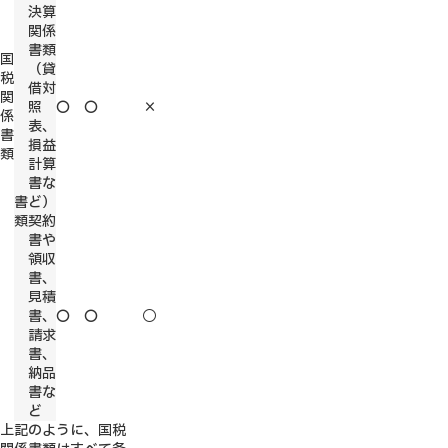
決算
関係
書類
国
（貸
税
借対
関
照
〇
〇
×
係
表、
書
損益
類
計算
書な
書
ど）
類
契約
書や
領収
書、
見積
書、
〇
〇
◯
請求
書、
納品
書な
ど
上記のように、国税