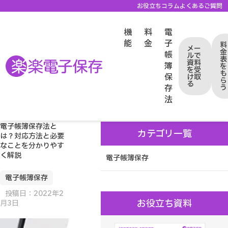
お役立ちコラム
よくあるご質問
機
料
電
能
金
子
料
メー
金
帳
ルで
表
資料
クラウド型電子帳簿保存システム「楽楽電子保存」TOP
簿
を
を受
電子帳簿保存法のお役立ちコラム
「電子帳簿保存」の記事一覧
も
保
け取
電子帳簿保存法とは？対応方法と必要なことを分かりやすく解説
ら
る
存
う
法
電子帳簿保存法と
カテゴリ一覧
は？対応方法と必要
なことを分かりやす
く解説
電子帳簿保存
電子帳簿保存
投稿日：2022年2
お役立ち資料
月3日