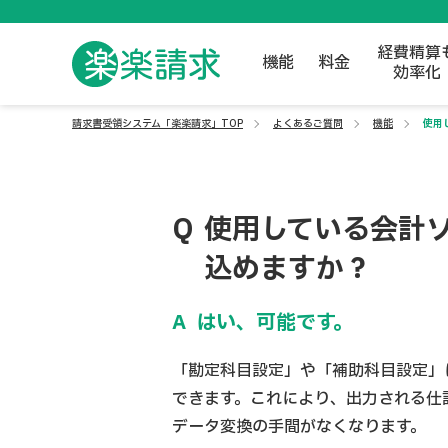
経費精算
機能
料金
効率化
請求書受領システム「楽楽請求」TOP
よくあるご質問
機能
使用
使用している会計
込めますか？
はい、可能です。
「勘定科目設定」や「補助科目設定」
できます。これにより、出力される仕
データ変換の手間がなくなります。