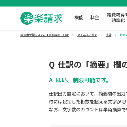
経費精算
機能
料金
効率化
請求書受領システム「楽楽請求」TOP
よくあるご質問
機能
仕訳
仕訳の「摘要」欄
はい、制限可能です。
仕訳出力設定において、摘要欄の出力
時には設定した桁数を超える文字が切
なお、文字数のカウントは半角換算で