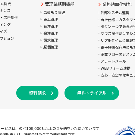
テム開発
管理業務別機能
業務効率化機能
ナンス
見積もり管理
外部システム連携
・広告制作
売上管理
自社仕様にカスタマ
ィング
受注管理
ボタン一つで帳票発
イズ
発注管理
マウス操作だけでシ
プション
請求管理
リアルタイムに情報
原価管理
電子帳簿保存法にも
承認フローのシステ
アラートメール
WEBフォーム連携
安心・安全のセキュ
資料請求
無料トライアル
ービスは、のべ108,000社以上のご契約をいただいています
「楽楽販売」は、株式会社ラクスの登録商標です。