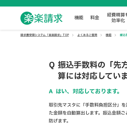
経費精算
機能
料金
効率化
請求書受領システム「楽楽請求」TOP
よくあるご質問
機能
振込
振込手数料の「先
算には対応してい
はい、対応しております。
取引先マスタに「手数料負担区分」を
た金額を自動算出します。振込金額ご
防げます。