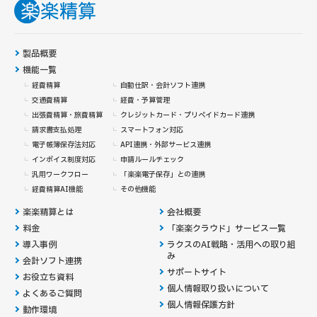
製品概要
機能一覧
経費精算
自動仕訳・会計ソフト連携
交通費精算
経費・予算管理
出張費精算・旅費精算
クレジットカード・
プリペイドカード連携
請求書支払処理
スマートフォン対応
電子帳簿保存法対応
API連携・外部サービス連携
インボイス制度対応
申請ルールチェック
汎用ワークフロー
「楽楽電子保存」との連携
経費精算AI機能
その他機能
楽楽精算とは
会社概要
料金
「楽楽クラウド」サービス一覧
導入事例
ラクスのAI戦略・活用への取り組
み
会計ソフト連携
サポートサイト
お役立ち資料
個人情報取り扱いについて
よくあるご質問
個人情報保護方針
動作環境