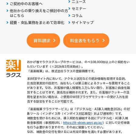
ニュース
ご契約中のお客様へ
セミナー
他社からの乗り換えを
ご検討中の方
はこちら
コラム
経費・支払業務をまとめて効率化
サイトマップ
資料請求
料金表をもらう
おかげ様でラクスグループのサービスは、のべ108,000社以上のご契約をい
ただいています（※2026年3月末時点）。
「楽楽精算」は、株式会社ラクスの登録商標です。
本WEBサイト内において、アクセス状況などの統計情報を取得する目的、
広告効果測定の目的で、当社もしくは第三者によるクッキーを使用すること
があります。なお、お客様が個人情報を入力しない限り、お客様ご自身を識
別することはできず、匿名性は維持されます。また、お客様がクッキーの活
用を望まれない場合は、ご使用のWEBブラウザでクッキーの受け入れを拒
否する設定をすることが可能です。
「楽楽精算 クラウドサービス」は「デジタル化・AI導入補助金2026」の対
象ツール（インボイス枠（インボイス対応類型）および通常枠）です。
補助金を受けるためには、導入契約を締結する前にデジタル化・AI導入補
助金事務局（事務局URL：
https://it-shien.smrj.go.jp/
）に対して交付申請
を行う必要がありますので、その点に留意してください。
なお、補助金の交付を受けるには所定の要件を満たす必要があります。