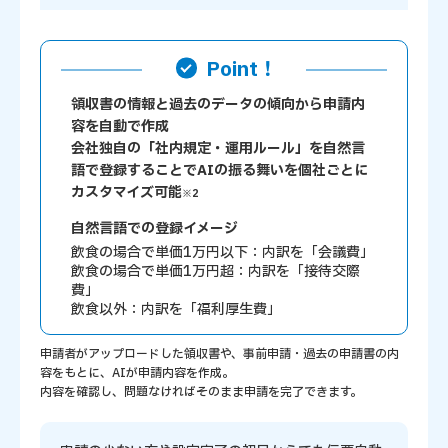
Point！
領収書の情報と過去のデータの傾向から申請内
容を自動で作成
会社独自の「社内規定・運用ルール」を自然言
語で登録することでAIの振る舞いを個社ごとに
カスタマイズ可能
※2
自然言語での登録イメージ
飲食の場合で単価1万円以下：内訳を「会議費」
飲食の場合で単価1万円超：内訳を「接待交際
費」
飲食以外：内訳を「福利厚生費」
申請者がアップロードした領収書や、事前申請・過去の申請書の内
容をもとに、AIが申請内容を作成。
内容を確認し、問題なければそのまま申請を完了できます。