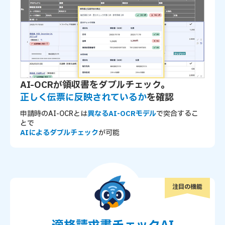
AI-OCRが領収書をダブルチェック。
正しく伝票に反映されているか
を確認
申請時のAI-OCRとは
異なるAI-OCRモデル
で突合するこ
とで
AIによるダブルチェック
が可能
注目の機能