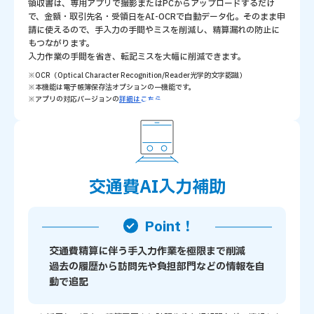
領収書は、専用アプリで撮影またはPCからアップロードするだけ
で、金額・取引先名・受領日をAI-OCRで自動データ化。そのまま申
請に使えるので、手入力の手間やミスを削減し、精算漏れの防止に
もつながります。
入力作業の手間を省き、転記ミスを大幅に削減できます。
※OCR（Optical Character Recognition/Reader光学的文字認識）
※本機能は電子帳簿保存法オプションの一機能です。
※アプリの対応バージョンの
詳細はこちら
交通費AI入力補助
Point！
交通費精算に伴う手入力作業を極限まで削減
過去の履歴から訪問先や負担部門などの情報を自
動で追記