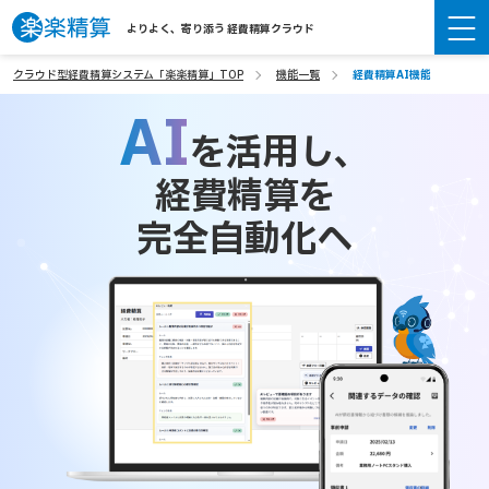
よりよく、寄り添う 経費精算クラウド
クラウド型経費精算システム「楽楽精算」TOP
機能一覧
経費精算AI機能
AI
を活用し、
経費精算を
完全自動化へ