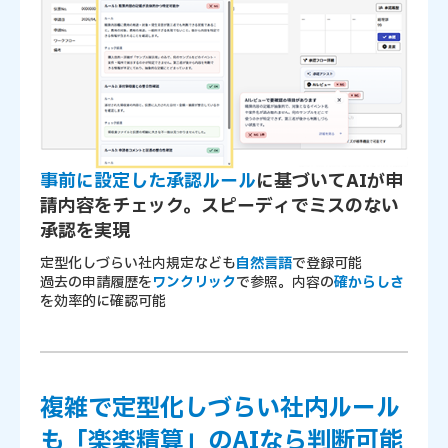
事前に設定した承認ルール
に基づいてAIが申
請内容をチェック。スピーディでミスのない
承認を実現
定型化しづらい社内規定なども
自然言語
で登録可能
過去の申請履歴を
ワンクリック
で参照。内容の
確からしさ
を効率的に確認可能
複雑で定型化しづらい社内ルール
も「楽楽精算」のAIなら判断可能