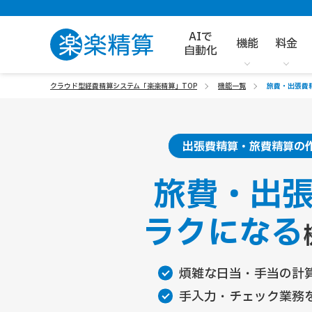
AIで
機能
料金
自動化
クラウド型経費精算システム「楽楽精算」TOP
機能一覧
旅費・出張費
出張費精算・旅費精算の
旅費・出
ラクになる
煩雑な日当・手当の計
手入力・チェック業務