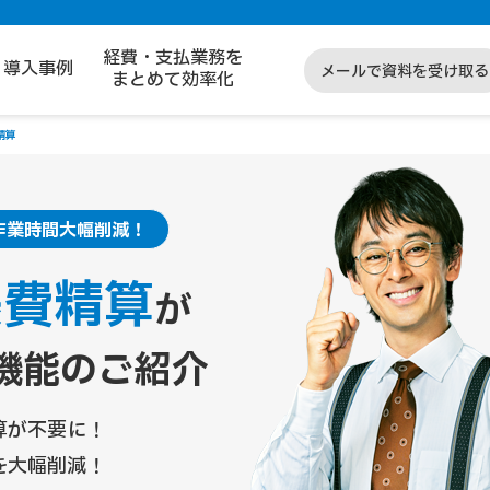
経費・支払業務を
導入事例
メールで資料を受け取る
まとめて効率化
精算
作業時間大幅削減！
張費精算
が
機能のご紹介
算が不要に！
を大幅削減！