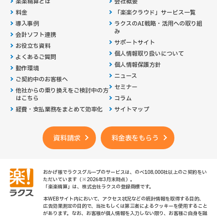
楽楽精算とは
会社概要
料金
「楽楽クラウド」サービス一覧
導入事例
ラクスのAI戦略・活用への取り組
み
会計ソフト連携
サポートサイト
お役立ち資料
個人情報取り扱いについて
よくあるご質問
個人情報保護方針
動作環境
ニュース
ご契約中のお客様へ
セミナー
他社からの乗り換えを
ご検討中の方
はこちら
コラム
経費・支払業務をまとめて効率化
サイトマップ
資料請求
料金表をもらう
おかげ様でラクスグループのサービスは、のべ108,000社以上のご契約をい
ただいています（※2026年3月末時点）。
「楽楽精算」は、株式会社ラクスの登録商標です。
本WEBサイト内において、アクセス状況などの統計情報を取得する目的、
広告効果測定の目的で、当社もしくは第三者によるクッキーを使用すること
があります。なお、お客様が個人情報を入力しない限り、お客様ご自身を識