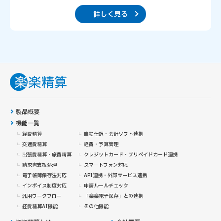
詳しく見る
製品概要
機能一覧
経費精算
自動仕訳・会計ソフト連携
交通費精算
経費・予算管理
出張費精算・旅費精算
クレジットカード・
プリペイドカード連携
請求書支払処理
スマートフォン対応
電子帳簿保存法対応
API連携・外部サービス連携
インボイス制度対応
申請ルールチェック
汎用ワークフロー
「楽楽電子保存」との連携
経費精算AI機能
その他機能