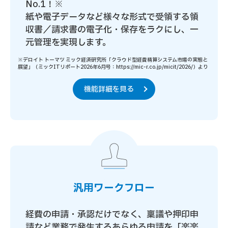
No.1！※
紙や電子データなど様々な形式で受領する
領
収書／請求書の電子化・保存をラクにし、一
元管理を実現します。
※デロイト トーマツ ミック経済研究所「クラウド型経費精算システム市場の実態と
展望」（ミックITリポート2026年6月号：https://mic-r.co.jp/micit/2026/）より
機能詳細を見る
汎用ワークフロー
経費の申請・承認だけでなく、稟議や押印申
請など
業務で発生するあらゆる申請を「楽楽