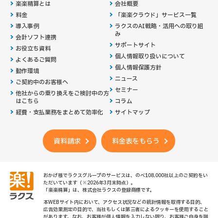
楽楽精算とは
会社概要
料金
「楽楽クラウド」サービス一覧
導入事例
ラクスのAI戦略・活用への取り組
み
会計ソフト連携
サポートサイト
お役立ち資料
個人情報取り扱いについて
よくあるご質問
個人情報保護方針
動作環境
ニュース
ご契約中のお客様へ
セミナー
他社からの乗り換えを
ご検討中の方
はこちら
コラム
経費・支払業務をまとめて効率化
サイトマップ
資料請求
料金表をもらう
おかげ様でラクスグループのサービスは、のべ108,000社以上のご契約をい
ただいています（※2026年3月末時点）。
「楽楽精算」は、株式会社ラクスの登録商標です。
本WEBサイト内において、アクセス状況などの統計情報を取得する目的、
広告効果測定の目的で、当社もしくは第三者によるクッキーを使用すること
があります。なお、お客様が個人情報を入力しない限り、お客様ご自身を識