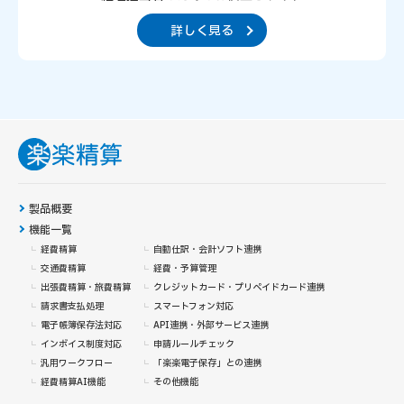
詳しく見る
製品概要
機能一覧
経費精算
自動仕訳・会計ソフト連携
交通費精算
経費・予算管理
出張費精算・旅費精算
クレジットカード・
プリペイドカード連携
請求書支払処理
スマートフォン対応
電子帳簿保存法対応
API連携・外部サービス連携
インボイス制度対応
申請ルールチェック
汎用ワークフロー
「楽楽電子保存」との連携
経費精算AI機能
その他機能