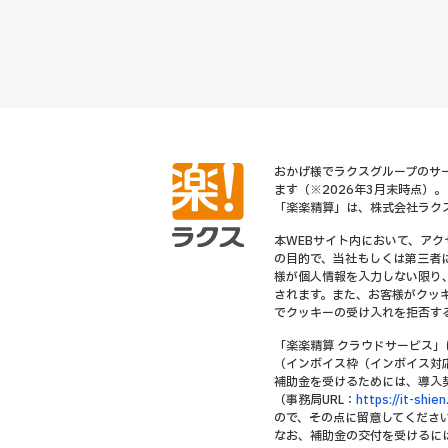
おかげ様でラクスグループのサー
ます（※2026年3月末時点）。
「楽楽精算」は、株式会社ラク
本WEBサイト内において、ア
の目的で、当社もしくは第三者
様が個人情報を入力しない限り
されます。また、お客様がクッ
でクッキーの受け入れを拒否す
「楽楽精算 クラウドサービス」
（インボイス枠（インボイス対
補助金を受けるためには、導入
（事務局URL：
https://it-shien
ので、その点に留意してくださ
なお、補助金の交付を受けるに