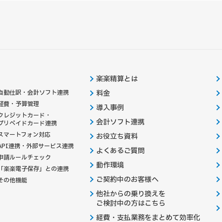
楽楽精算とは
自動仕訳・会計ソフト連携
料金
経費・予算管理
導入事例
クレジットカード・
会計ソフト連携
プリペイドカード連携
スマートフォン対応
お役立ち資料
API連携・外部サービス連携
よくあるご質問
申請ルールチェック
動作環境
「楽楽電子保存」との連携
ご契約中のお客様へ
その他機能
他社からの乗り換えを
ご検討中の方はこちら
経費・支払業務をまとめて効率化