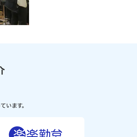
介
ています。