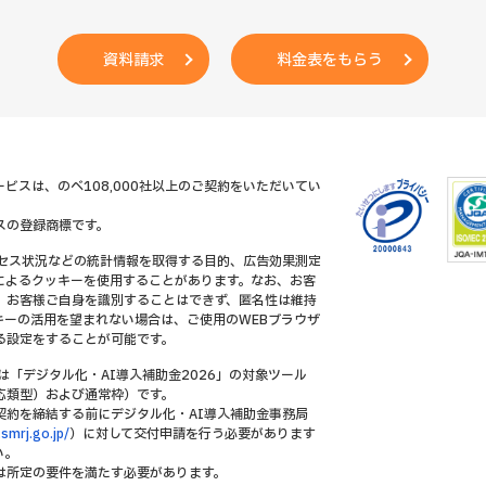
資料請求
料金表をもらう
ビスは、のべ108,000社以上のご契約をいただいてい
スの登録商標です。
クセス状況などの統計情報を取得する目的、広告効果測定
によるクッキーを使用することがあります。なお、お客
、お客様ご自身を識別することはできず、匿名性は維持
キーの活用を望まれない場合は、ご使用のWEBブラウザ
る設定をすることが可能です。
は「デジタル化・AI導入補助金2026」の対象ツール
応類型）および通常枠）です。
契約を締結する前にデジタル化・AI導入補助金事務局
.smrj.go.jp/
）に対して交付申請を行う必要があります
い。
は所定の要件を満たす必要があります。