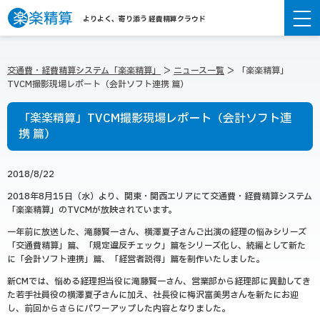
よりよく、寄り添う 経費精算クラウド
交通費・経費精算システム「楽楽精算」
ニュース一覧
「楽楽精算」
TVCM撮影現場レポート（会計ソフト連携 篇）
「楽楽精算」TVCM撮影現場レポート（会計ソフト連
携 篇）
2018/8/22
2018年8月15日（水）より、関東・関西エリアにて交通費・経費精算システム
「楽楽精算」のTVCMが放映されています。
一年前に放送した、滝藤賢一さん、横澤夏子さんご出演の経理の悩みシリーズ
「交通費精算」篇、「規定違反チェック」篇をシリーズ化し、続編として新た
に「会計ソフト連携」篇、「経営者説得」篇を制作いたしました。
新CMでは、悩める経理担当役に滝藤賢一さん、営業部から経理部に異動してき
た若手社員役の横澤夏子さんに加え、社長役に梅沢富美男さんを新たにお迎
し、前回からさらにパワーアップした内容となりました。