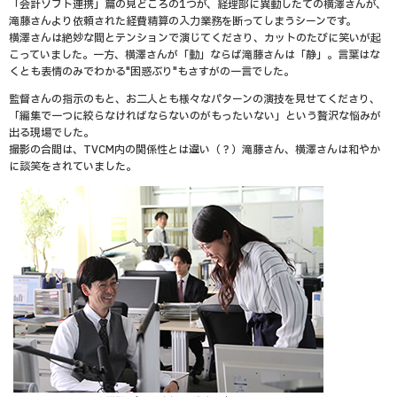
「会計ソフト連携」篇の見どころの1つが、経理部に異動したての横澤さんが、
滝藤さんより依頼された経費精算の入力業務を断ってしまうシーンです。
横澤さんは絶妙な間とテンションで演じてくださり、カットのたびに笑いが起
こっていました。一方、横澤さんが「動」ならば滝藤さんは「静」。言葉はな
くとも表情のみでわかる"困惑ぶり"もさすがの一言でした。
監督さんの指示のもと、お二人とも様々なパターンの演技を見せてくださり、
「編集で一つに絞らなければならないのがもったいない」という贅沢な悩みが
出る現場でした。
撮影の合間は、TVCM内の関係性とは違い（？）滝藤さん、横澤さんは和やか
に談笑をされていました。