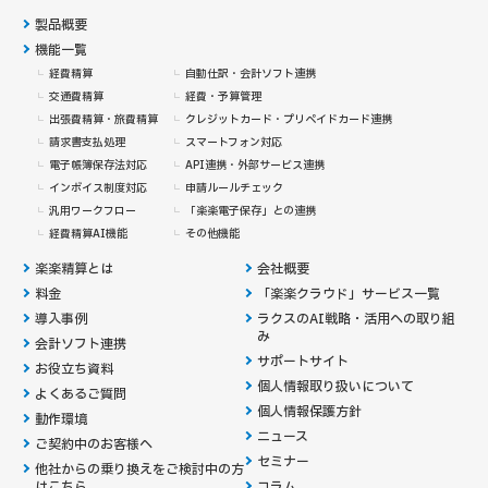
製品概要
機能一覧
経費精算
自動仕訳・会計ソフト連携
交通費精算
経費・予算管理
出張費精算・旅費精算
クレジットカード・
プリペイドカード連携
請求書支払処理
スマートフォン対応
電子帳簿保存法対応
API連携・外部サービス連携
インボイス制度対応
申請ルールチェック
汎用ワークフロー
「楽楽電子保存」との連携
経費精算AI機能
その他機能
楽楽精算とは
会社概要
料金
「楽楽クラウド」サービス一覧
導入事例
ラクスのAI戦略・活用への取り組
み
会計ソフト連携
サポートサイト
お役立ち資料
個人情報取り扱いについて
よくあるご質問
個人情報保護方針
動作環境
ニュース
ご契約中のお客様へ
セミナー
他社からの乗り換えを
ご検討中の方
はこちら
コラム