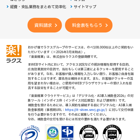
経費・支払業務をまとめて効率化
サイトマップ
資料請求
料金表をもらう
おかげ様でラクスグループのサービスは、のべ108,000社以上のご契約をい
ただいています（※2026年3月末時点）。
「楽楽精算」は、株式会社ラクスの登録商標です。
本WEBサイト内において、アクセス状況などの統計情報を取得する目的、
広告効果測定の目的で、当社もしくは第三者によるクッキーを使用すること
があります。なお、お客様が個人情報を入力しない限り、お客様ご自身を識
別することはできず、匿名性は維持されます。また、お客様がクッキーの活
用を望まれない場合は、ご使用のWEBブラウザでクッキーの受け入れを拒
否する設定をすることが可能です。
「楽楽精算 クラウドサービス」は「デジタル化・AI導入補助金2026」の対
象ツール（インボイス枠（インボイス対応類型）および通常枠）です。
補助金を受けるためには、導入契約を締結する前にデジタル化・AI導入補
助金事務局（事務局URL：
https://it-shien.smrj.go.jp/
）に対して交付申請
を行う必要がありますので、その点に留意してください。
なお、補助金の交付を受けるには所定の要件を満たす必要があります。