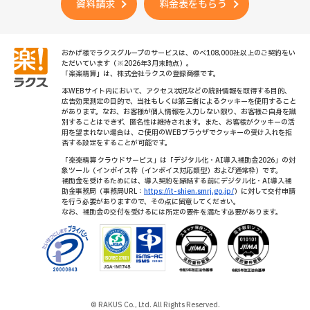
資料請求
料金表をもらう
おかげ様でラクスグループのサービスは、のべ108,000社以上のご契約をい
ただいています（※2026年3月末時点）。
「楽楽精算」は、株式会社ラクスの登録商標です。
本WEBサイト内において、アクセス状況などの統計情報を取得する目的、
広告効果測定の目的で、当社もしくは第三者によるクッキーを使用すること
があります。なお、お客様が個人情報を入力しない限り、お客様ご自身を識
別することはできず、匿名性は維持されます。また、お客様がクッキーの活
用を望まれない場合は、ご使用のWEBブラウザでクッキーの受け入れを拒
否する設定をすることが可能です。
「楽楽精算 クラウドサービス」は「デジタル化・AI導入補助金2026」の対
象ツール（インボイス枠（インボイス対応類型）および通常枠）です。
補助金を受けるためには、導入契約を締結する前にデジタル化・AI導入補
助金事務局（事務局URL：
https://it-shien.smrj.go.jp/
）に対して交付申請
を行う必要がありますので、その点に留意してください。
なお、補助金の交付を受けるには所定の要件を満たす必要があります。
© RAKUS Co., Ltd. All Rights Reserved.