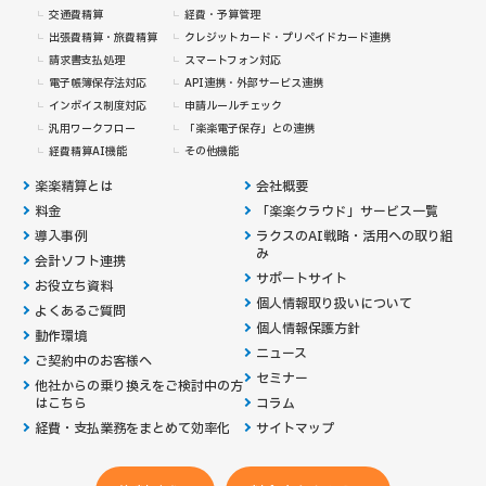
交通費精算
経費・予算管理
出張費精算・旅費精算
クレジットカード・
プリペイドカード連携
請求書支払処理
スマートフォン対応
電子帳簿保存法対応
API連携・外部サービス連携
インボイス制度対応
申請ルールチェック
汎用ワークフロー
「楽楽電子保存」との連携
経費精算AI機能
その他機能
楽楽精算とは
会社概要
料金
「楽楽クラウド」サービス一覧
導入事例
ラクスのAI戦略・活用への取り組
み
会計ソフト連携
サポートサイト
お役立ち資料
個人情報取り扱いについて
よくあるご質問
個人情報保護方針
動作環境
ニュース
ご契約中のお客様へ
セミナー
他社からの乗り換えを
ご検討中の方
はこちら
コラム
経費・支払業務をまとめて効率化
サイトマップ