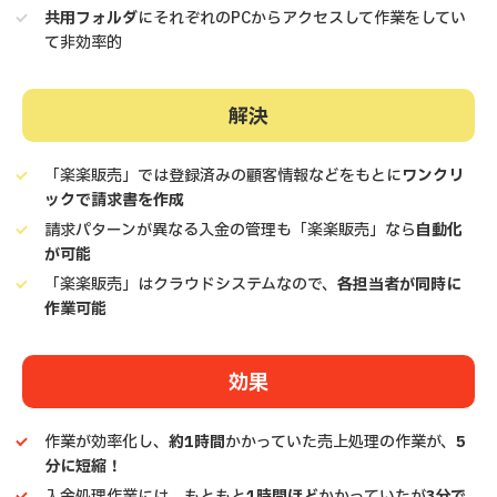
共用フォルダ
にそれぞれのPCからアクセスして作業をしてい
て非効率的
解決
「楽楽販売」では登録済みの顧客情報などをもとに
ワンクリ
ックで請求書を作成
請求パターンが異なる入金の管理も「楽楽販売」なら
自動化
が可能
「楽楽販売」はクラウドシステムなので、
各担当者が同時に
作業可能
効果
作業が効率化し、
約1時間
かかっていた売上処理の作業が、
5
分に短縮！
入金処理作業には、もともと
1時間ほど
かかっていたが
3分で