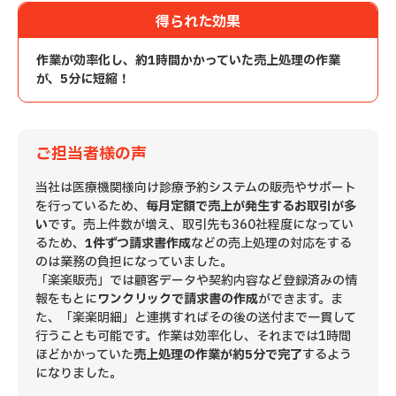
得られた効果
作業が効率化し、約1時間かかっていた売上処理の作業
が、5分に短縮！
ご担当者様の声
当社は医療機関様向け診療予約システムの販売やサポート
を行っているため、
毎月定額で売上が発生するお取引が多
い
です。売上件数が増え、取引先も360社程度になってい
るため、
1件ずつ請求書作成
などの売上処理の対応をする
のは業務の負担になっていました。
「楽楽販売」では顧客データや契約内容など登録済みの情
報をもとに
ワンクリックで請求書の作成
ができます。ま
た、「楽楽明細」と連携すればその後の送付まで一貫して
行うことも可能です。作業は効率化し、それまでは1時間
ほどかかっていた
売上処理の作業が約5分で完了
するよう
になりました。