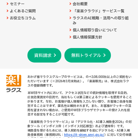
セミナー
会社概要
よくあるご質問
「楽楽クラウド」サービス一覧
お役立ちコラム
ラクスのAI戦略・活用への取り組
み
個人情報取り扱いについて
個人情報保護方針
資料請求
無料トライアル
おかげ様でラクスグループのサービスは、のべ108,000社以上のご契約をい
ただいています（※2026年3月末時点）。「楽楽販売」は、株式会社ラク
スの登録商標です。
本WEBサイト内において、アクセス状況などの統計情報を取得する目的、
広告効果測定の目的で、当社もしくは第三者によるクッキーを使用すること
があります。なお、お客様が個人情報を入力しない限り、お客様ご自身を識
別することはできず、匿名性は維持されます。また、お客様がクッキーの活
用を望まれない場合は、ご使用のWEBブラウザでクッキーの受け入れを拒
否する設定をすることが可能です。
「楽楽販売 クラウドサービス」は「デジタル化・AI導入補助金2026」の対
象ツール（インボイス枠（インボイス対応類型）および通常枠）です。
補助金を受けるためには、導入契約を締結する前にデジタル化・AI導入補
助金事務局（事務局URL：
https://it-shien.smrj.go.jp/
）に対して交付申請