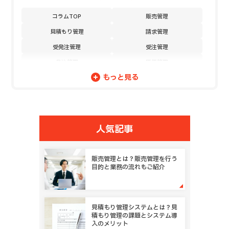
コラムTOP
販売管理
見積もり管理
請求管理
受発注管理
受注管理
発注管理
原価管理
もっと見る
売上管理
DX
営業案件管理
発注／購買管理
顧客管理
問い合わせ管理
日報管理
在庫管理
人気記事
契約管理
未収金管理
債権管理
サブスクリプション販売管理
販売管理とは？販売管理を行う
目的と業務の流れもご紹介
購買申請管理
稟議承認
外注先管理
仕入管理
納品検品管理
プロジェクト管理
見積もり管理システムとは？見
積もり管理の課題とシステム導
開発工数管理
作業進捗管理
入のメリット