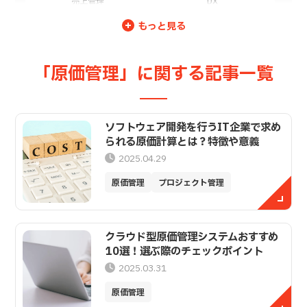
売上管理
DX
営業案件管理
発注／購買管理
もっと見る
顧客管理
問い合わせ管理
日報管理
在庫管理
「原価管理」に関する記事一覧
契約管理
未収金管理
債権管理
サブスクリプション販売管理
購買申請管理
稟議承認
ソフトウェア開発を行うIT企業で求め
られる原価計算とは？特徴や意義
外注先管理
仕入管理
2025.04.29
納品検品管理
プロジェクト管理
原価管理
プロジェクト管理
開発工数管理
作業進捗管理
代理店管理
フランチャイズ管理
セミナー管理
その他
クラウド型原価管理システムおすすめ
10選！選ぶ際のチェックポイント
2025.03.31
原価管理