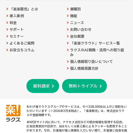
「楽楽販売」とは
業種別
導入事例
機能
料金
ニュース
サポート
お問い合わせ
セミナー
会社概要
よくあるご質問
「楽楽クラウド」サービス一覧
お役立ちコラム
ラクスのAI戦略・活用への取り組
み
個人情報取り扱いについて
個人情報保護方針
資料請求
無料トライアル
おかげ様でラクスグループのサービスは、のべ108,000社以上のご契約をい
ただいています（※2026年3月末時点）。「楽楽販売」は、株式会社ラク
スの登録商標です。
本WEBサイト内において、アクセス状況などの統計情報を取得する目的、
広告効果測定の目的で、当社もしくは第三者によるクッキーを使用すること
があります。なお、お客様が個人情報を入力しない限り、お客様ご自身を識