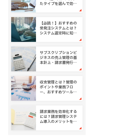
たタイプを選んで効率
化
【必読！】おすすめの
受発注システムとは？
システム選定時に知っ
ておきたい5つのポイ
ント
サブスクリプションビ
ジネスの売上管理の基
本計上・請求書発行の
ポイントとは
収支管理とは？管理の
ポイントや業務フロ
ー、おすすめツールも
ご紹介！
請求業務を効率化する
には？請求管理システ
ム導入のメリットをご
紹介