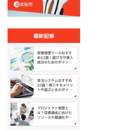
最新記事
営業管理ツールおすす
め12選！選び方や導入
成功のためのポイント
とは
受注システムおすすめ
10選！導入するメリッ
トや選ぶときのポイン
ト
プロジェクト管理と
は？目標達成に向けた
リソースの最適化や進
捗管理