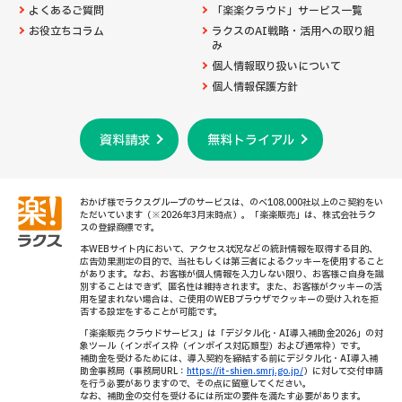
よくあるご質問
「楽楽クラウド」サービス一覧
お役立ちコラム
ラクスのAI戦略・活用への取り組
み
個人情報取り扱いについて
個人情報保護方針
資料請求
無料トライアル
おかげ様でラクスグループのサービスは、のべ108,000社以上のご契約をい
ただいています（※2026年3月末時点）。「楽楽販売」は、株式会社ラク
スの登録商標です。
本WEBサイト内において、アクセス状況などの統計情報を取得する目的、
広告効果測定の目的で、当社もしくは第三者によるクッキーを使用すること
があります。なお、お客様が個人情報を入力しない限り、お客様ご自身を識
別することはできず、匿名性は維持されます。また、お客様がクッキーの活
用を望まれない場合は、ご使用のWEBブラウザでクッキーの受け入れを拒
否する設定をすることが可能です。
「楽楽販売 クラウドサービス」は「デジタル化・AI導入補助金2026」の対
象ツール（インボイス枠（インボイス対応類型）および通常枠）です。
補助金を受けるためには、導入契約を締結する前にデジタル化・AI導入補
助金事務局（事務局URL：
https://it-shien.smrj.go.jp/
）に対して交付申請
を行う必要がありますので、その点に留意してください。
なお、補助金の交付を受けるには所定の要件を満たす必要があります。