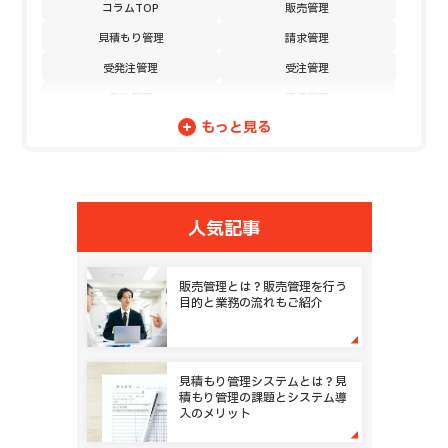
コラムTOP
販売管理
見積もり管理
請求管理
受発注管理
受注管理
発注管理
原価管理
もっと見る
売上管理
DX
営業案件管理
発注／購買管理
顧客管理
問い合わせ管理
日報管理
在庫管理
人気記事
契約管理
未収金管理
債権管理
サブスクリプション販売管理
販売管理とは？販売管理を行う
目的と業務の流れもご紹介
購買申請管理
稟議承認
外注先管理
仕入管理
納品検品管理
プロジェクト管理
見積もり管理システムとは？見
積もり管理の課題とシステム導
開発工数管理
作業進捗管理
入のメリット
代理店管理
フランチャイズ管理