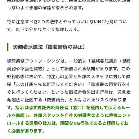
契約形態を選択するからこそ、実務上の運用が法律違反に該当
しないよう事前の確認が求められます。
特に注意すべき2つの法律とやってはいけないNG行為につい
て、以下で分かりやすく整理します。
労働者派遣法（偽装請負の禁止）
経理業務アウトソーシングは、一般的に「業務委託契約（請負
契約や準委任契約）」として締結される傾向があります。この
契約形態において、発注元の企業が外部のスタッフに対して直
接「この仕訳を先に処理してください」「請求書の再発行をす
ぐに行ってください」といった指揮命令を出す行為は、労働者
派遣法に抵触する「偽装請負」とみなされるリスクがありま
す。
指示は必ず委託先の責任者（窓口）を経由して伝えるルー
ルを徹底し、外部スタッフを自社の労働者のように直接コント
ロールする運用の仕方は、明確なNG行為であると理解してお
く必要があります
。