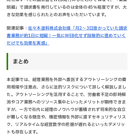
明細」で請求書を発行しているのは全体の45％程度ですが、大
きな効果を感じられたとのお声をいただいています。
関連記事：
佐々木塗料株式会社様「月2～3日掛かっていた請求
書業務が約1日に短縮！一気にWEB化せず段階的に進めていく
だけでも効果を実感」
まとめ
本記事では、経理業務を外部へ委託するアウトソーシングの費
用相場や注意点、さらに法的リスクについて詳しく解説しまし
た。アウトソーシングを活用することで、労働者不足の即時解
消やコア業務へのリソース集中といったメリットが期待できま
すが、一方で社内に経理のノウハウが蓄積されず将来的な自立
が難しくなる懸念や、機密情報を外部に渡すセキュリティリス
ク、リアルタイムな経営数字の把握が遅れるといったデメリッ
トも存在します。