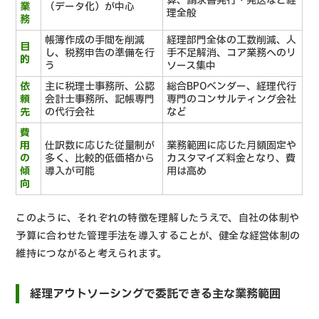
算、請求書発行・発送など経
業
（データ化）が中心
理全般
務
帳簿作成の手間を削減
経理部門全体の工数削減、人
目
し、税務申告の準備を行
手不足解消、コア業務へのリ
的
う
ソース集中
依
主に税理士事務所、公認
総合BPOベンダー、経理代行
頼
会計士事務所、記帳専門
専門のコンサルティング会社
先
の代行会社
など
費
用
仕訳数に応じた従量制が
業務範囲に応じた月額固定や
の
多く、比較的低価格から
カスタマイズ料金となり、費
傾
導入が可能
用は高め
向
このように、それぞれの特徴を理解したうえで、自社の体制や
予算に合わせた管理手法を導入することが、健全な経営体制の
維持につながると考えられます。
経理アウトソーシングで委託できる主な業務範囲