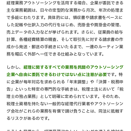
経理業務アウトソーシングを活用する場合、企業が委託できる
主な業務範囲は、日々の定型的な実務から月次、年次の処理ま
で多岐にわたります。具体的には、領収書や請求書をベースに
した記帳や仕訳入力の代行をはじめ、売掛金や買掛金の管理、
売上データの入力などが挙げられます。さらに、従業員の給与
計算、各種経費精算の精査、そして取引先に対する請求書の作
成から発送・郵送の手続きにいたるまで、一連のルーティン業
務を幅広く外部へ一任できる仕組みとなっています。
しかし、
経理に関するすべての業務を民間のアウトソーシング
企業へ自由に委託できるわけではない点に注意が必要
です。特
に企業が毎年対応を求められる「年末調整」や「決算・税務申
告」といった特定の専門的な手続きは、税理士法において「税
理士の独占業務」として明確に定められています。そのため、
税理士資格を持たない一般的な経理代行業者やアウトソーシン
グ会社がこれらの業務を有償で請け負うことは、同法に抵触す
るリスクがあるのです。