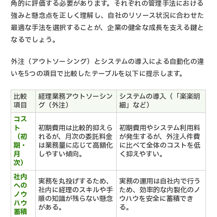
角的に評価する必要があります。それぞれの管理手法における
強みと懸念点を正しく理解し、自社のリソース状況に合わせた
最適な手法を選択することが、企業の健全な成長を支える鍵と
なるでしょう。
外注（アウトソーシング）とシステムの導入による自動化の違
いを5つの項目で比較したテーブルを以下に提示します。
比較
経理業務アウトソーシン
システムの導入（「楽楽明
項目
グ（外注）
細」など）
コス
ト
初期費用は比較的抑えら
初期費用やシステム利用料
（初
れるが、月次の委託料金
が発生するが、外注人件費
期・
は業務量に応じて高額化
に比べて全体のコストを低
月
しやすい傾向。
く抑えやすい。
次）
社内
実務を丸投げするため、
実務の運用は自社内で行う
への
社内に経理のスキルや手
ため、効率的な内製化のノ
ノウ
順の知識が残らない懸念
ウハウを安全に蓄積でき
ハウ
がある。
る。
蓄積