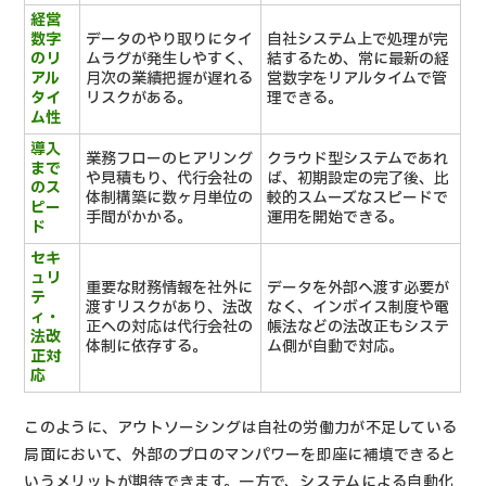
経営
数字
データのやり取りにタイ
自社システム上で処理が完
のリ
ムラグが発生しやすく、
結するため、常に最新の経
アル
月次の業績把握が遅れる
営数字をリアルタイムで管
タイ
リスクがある。
理できる。
ム性
導入
業務フローのヒアリング
クラウド型システムであれ
まで
や見積もり、代行会社の
ば、初期設定の完了後、比
のス
体制構築に数ヶ月単位の
較的スムーズなスピードで
ピー
手間がかかる。
運用を開始できる。
ド
セキ
ュリ
重要な財務情報を社外に
データを外部へ渡す必要が
テ
渡すリスクがあり、法改
なく、インボイス制度や電
ィ・
正への対応は代行会社の
帳法などの法改正もシステ
法改
体制に依存する。
ム側が自動で対応。
正対
応
このように、アウトソーシングは自社の労働力が不足している
局面において、外部のプロのマンパワーを即座に補填できると
いうメリットが期待できます。一方で、システムによる自動化