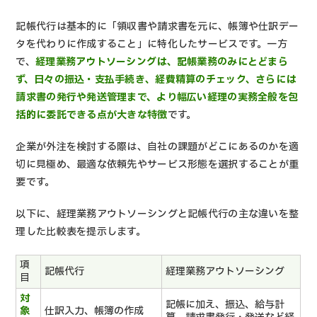
記帳代行は基本的に「領収書や請求書を元に、帳簿や仕訳デー
タを代わりに作成すること」に特化したサービスです。一方
で、
経理業務アウトソーシングは、記帳業務のみにとどまら
ず、日々の振込・支払手続き、経費精算のチェック、さらには
請求書の発行や発送管理まで、より幅広い経理の実務全般を包
括的に委託できる点が大きな特徴
です。
企業が外注を検討する際は、自社の課題がどこにあるのかを適
切に見極め、最適な依頼先やサービス形態を選択することが重
要です。
以下に、経理業務アウトソーシングと記帳代行の主な違いを整
理した比較表を提示します。
項
記帳代行
経理業務アウトソーシング
目
対
記帳に加え、振込、給与計
象
仕訳入力、帳簿の作成