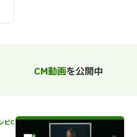
CM動画
を公開中
レビC