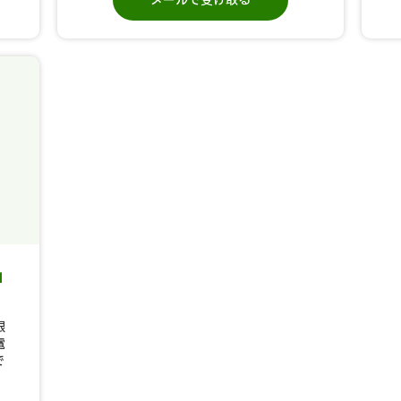
メールで受け取る
」
限
電
で