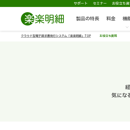
サポート
セミナー
お役立ち資
製品の特長
料金
機
クラウド型電子請求書発行システム「楽楽明細」TOP
お役立ち資料
気にな