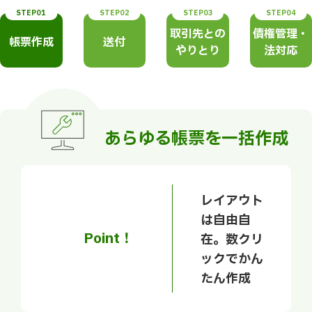
STEP01
STEP02
STEP03
STEP04
取引先との
債権管理・
帳票作成
送付
やりとり
法対応
あらゆる帳票を一括作成
レイアウト
は自由自
Point！
在。数クリ
ックでかん
たん作成