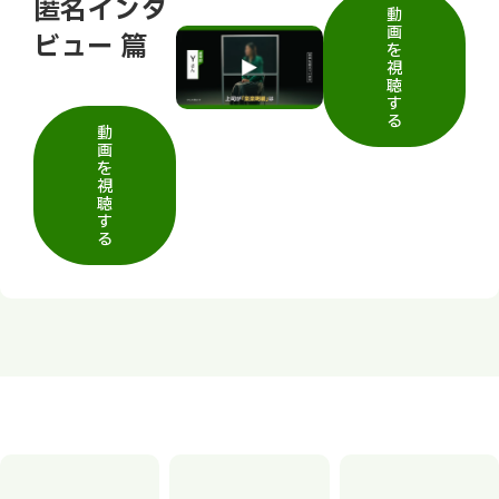
匿名インタ
動
画
ビュー 篇
を
視
聴
す
る
動
画
を
視
聴
す
る