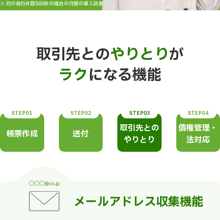
※ 月の発行件数500件の場合の月間の導入効果（ラクス調べ）
取引先との
やりとり
が
ラク
になる機能
STEP01
STEP02
STEP03
STEP04
取引先との
債権管理・
帳票作成
送付
やりとり
法対応
メールアドレス収集機能