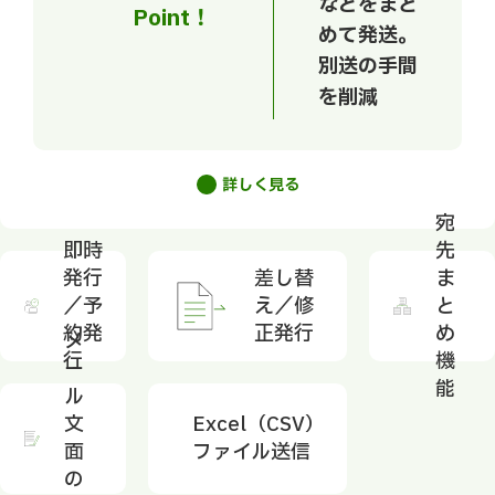
などをまと
Point！
めて発送。
別送の手間
を削減
詳しく見る
宛
即時
先
発行
差し替
ま
／予
え／修
と
約発
正発行
め
メ
行
機
ー
能
ル
文
Excel（CSV）
面
ファイル送信
の