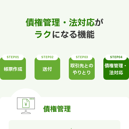
債権管理・法対応
が
ラク
になる機能
STEP01
STEP02
STEP03
STEP04
取引先との
債権管理・
帳票作成
送付
やりとり
法対応
債権管理