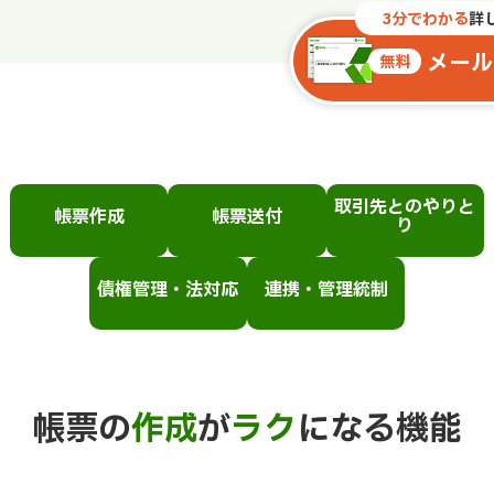
3分でわかる
詳
メール
無料
取引先とのやりと
帳票作成
帳票送付
り
債権管理・法対応
連携・管理統制
帳票の
作成
が
ラク
になる機能