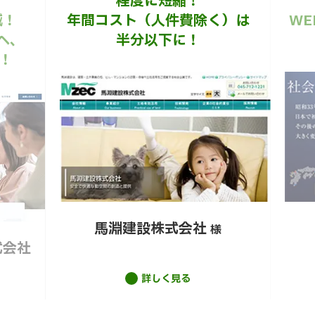
程度に短縮！
減！
年間コスト（人件費除く）は
W
へ、
半分以下に！
！
馬淵建設株式会社
様
式会社
詳しく見る