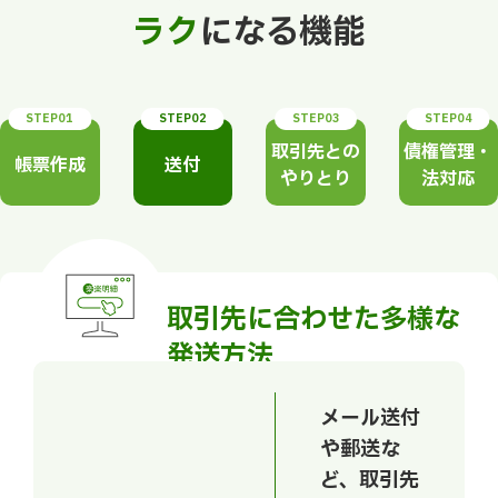
ラク
になる機能
STEP01
STEP02
STEP03
STEP04
取引先との
債権管理・
帳票作成
送付
やりとり
法対応
取引先に合わせた多様な
発送方法
メール送付
や郵送な
ど、取引先