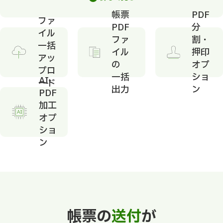
※
帳票
PDF
ファ
PDF
分
イル
ファ
割・
一括
イル
押印
アッ
の
オプ
プロ
一括
ショ
AI-
ード
出力
ン
PDF
加工
オプ
ショ
ン
帳票の
送付
が