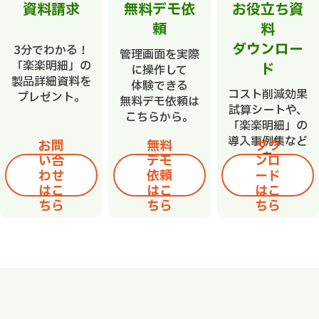
資料請求
無料デモ依
お役立ち資
頼
料
ダウンロー
3分でわかる！
管理画面を実際
「楽楽明細」の
ド
に操作して
製品詳細資料を
体験できる
コスト削減効果
プレゼント。
無料デモ依頼は
試算シートや、
こちらから。
「楽楽明細」の
導入事例集など
お問
無料
ダウ
を
い合
デモ
ンロ
無料でダウンロ
わせ
依頼
ード
ードできます。
はこ
はこ
はこ
ちら
ちら
ちら