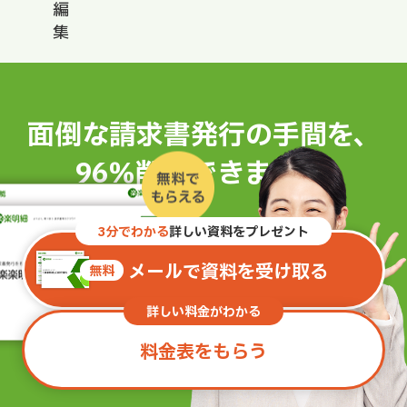
編
集
面倒な請求書発行の手間を、
96％削減できます。
※
3分でわかる
詳しい資料をプレゼント
メールで資料を受け取る
無料
詳しい料金がわかる
料金表をもらう