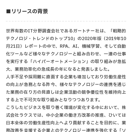
■リリースの背景
世界有数のIT分野調査会社であるガートナー社は、「戦略的
テクノロジ・トレンドのトップ10」の2020年版（2019年10
月21日）レポートの中で、RPA、AI、機械学習、そして自動
化ツールなど様々なテクノロジーと組み合わせ、一連の仕事
を実行する「ハイパーオートメーション」の取り組みが急拡
大、業務効率化の急成長の年になると発表しました。
人手不足や採用難に直面する企業も増加しており労働生産性
の向上が急務となる昨今、様々なテクノロジーの連携を通じ
た業務の在り方の見直しは企業活動の競争優位性を維持向上
する上で不可欠な取り組みとなりつつあります。
こうしたビジネスを取り巻く環境が変化する中において、株
式会社ラクスでは、中小企業の働き方改革の推進、ひいては
日本全体の労働生産性向上へより貢献することを目的に、業
務改善を支援する企業とのテクノロジー連携を強化する「ソ